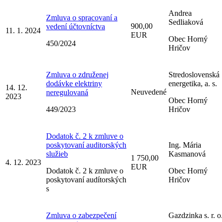
Andrea
Zmluva o spracovaní a
Sedliaková
900,00
vedení účtovníctva
11. 1. 2024
EUR
Obec Horný
450/2024
Hričov
Zmluva o združenej
Stredoslovenská
dodávke elektriny
energetika, a. s.
14. 12.
Neuvedené
neregulovaná
2023
Obec Horný
449/2023
Hričov
Dodatok č. 2 k zmluve o
poskytovaní auditorských
Ing. Mária
služieb
Kasmanová
1 750,00
4. 12. 2023
EUR
Dodatok č. 2 k zmluve o
Obec Horný
poskytovaní audítorských
Hričov
s
Zmluva o zabezpečení
Gazdzinka s. r. o