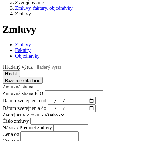
Zverejňovanie
Zmluvy, faktúry, objednávky
Zmluvy
Zmluvy
Zmluvy
Faktúry
Objednávky
Hľadaný výraz
Hľadať
Rozšírené hľadanie
Zmluvná strana
Zmluvná strana IČO
Dátum zverejnenia od
Dátum zverejnenia do
Zverejnený v roku
Číslo zmluvy
Názov / Predmet zmluvy
Cena od
Cena do