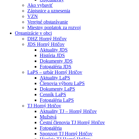
Ako vybaviť
Zápisnice a uznesenia
VZN
Verejné obstarávanie
Miestny poplatok za rozvoj
Organizácie v obci
DHZ Horný Hričov
JDS Horný Hričov
Aktuality JDS
História JDS
Dokumenty JDS
Fotogaléria JDS
LaPS – urbár Horný Hričov
Aktuality LaPS
Členovia výboru LaPS
Dokumenty LaPS
Cenník LaPS
Fotogaléria LaPS
TJ Horný Hričov
Aktuality TJ – Horný Hričov
Mužstvá
Čestní členovia TJ Horný Hričov
Fotogaléria
Sponzori TJ Horný Hričov