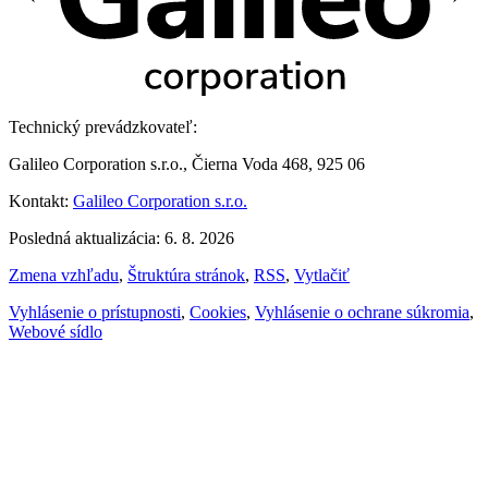
Technický prevádzkovateľ:
Galileo Corporation s.r.o., Čierna Voda 468, 925 06
Kontakt:
Galileo Corporation s.r.o.
Posledná aktualizácia: 6. 8. 2026
Zmena vzhľadu
,
Štruktúra stránok
,
RSS
,
Vytlačiť
Vyhlásenie o prístupnosti
,
Cookies
,
Vyhlásenie o ochrane súkromia
,
Webové sídlo