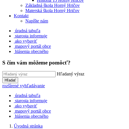
História TJ Horný Hričov
Základná škola Horný Hričov
Materská škola Horný Hričov
Kontakt
Napíšte nám
úradná tabuľa
starosta informuje
ako vybaviť
mapový portál obce
hlásenia obecného
S čím vám môžeme pomôcť?
Hľadaný výraz
Hľadať
rozšírené vyhľadávanie
úradná tabuľa
starosta informuje
ako vybaviť
mapový portál obce
hlásenia obecného
Úvodná stránka