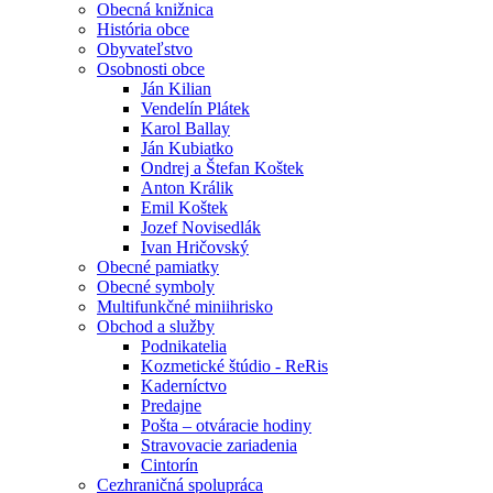
Obecná knižnica
História obce
Obyvateľstvo
Osobnosti obce
Ján Kilian
Vendelín Plátek
Karol Ballay
Ján Kubiatko
Ondrej a Štefan Koštek
Anton Králik
Emil Koštek
Jozef Novisedlák
Ivan Hričovský
Obecné pamiatky
Obecné symboly
Multifunkčné miniihrisko
Obchod a služby
Podnikatelia
Kozmetické štúdio - ReRis
Kaderníctvo
Predajne
Pošta – otváracie hodiny
Stravovacie zariadenia
Cintorín
Cezhraničná spolupráca