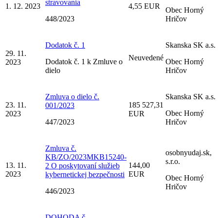
stravovania
1. 12. 2023
4,55 EUR
Obec Horný
448/2023
Hričov
Dodatok č. 1
Skanska SK a.s.
29. 11.
Neuvedené
Dodatok č. 1 k Zmluve o
Obec Horný
2023
dielo
Hričov
Zmluva o dielo č.
Skanska SK a.s.
23. 11.
185 527,31
001/2023
Obec Horný
2023
EUR
447/2023
Hričov
Zmluva č.
osobnyudaj.sk,
KB/ZO/2023MKB15240-
s.r.o.
13. 11.
144,00
2 O poskytovaní služieb
2023
EUR
kybernetickej bezpečnosti
Obec Horný
Hričov
446/2023
DOHODA č.