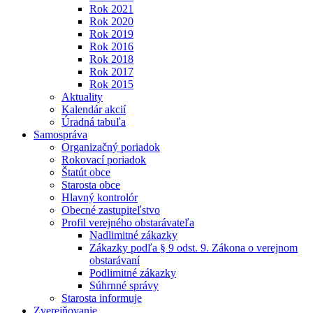
Rok 2021
Rok 2020
Rok 2019
Rok 2016
Rok 2018
Rok 2017
Rok 2015
Aktuality
Kalendár akcií
Úradná tabuľa
Samospráva
Organizačný poriadok
Rokovací poriadok
Štatút obce
Starosta obce
Hlavný kontrolór
Obecné zastupiteľstvo
Profil verejného obstarávateľa
Nadlimitné zákazky
Zákazky podľa § 9 odst. 9. Zákona o verejnom
obstarávaní
Podlimitné zákazky
Súhrnné správy
Starosta informuje
Zverejňovanie