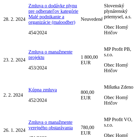
Zmluva o dodávke plynu
Slovenský
pre odberateľov kategórie
plynárenský
Malé podnikanie a
priemysel, a.s.
28. 2. 2024
Neuvedené
organizácie (maloodber)
Obec Horný
454/2024
Hričov
MP Profit PB,
Zmluva o manažmente
s.r.o.
1 800,00
projektu
23. 2. 2024
EUR
Obec Horný
453/2024
Hričov
Mišutka Zdeno
Kúpna zmluva
800,00
2. 2. 2024
Obec Horný
EUR
452/2024
Hričov
MP Profit VO,
Zmluva o manažmente
s.r.o.
780,00
verejného obstarávania
26. 1. 2024
EUR
Obec Horný