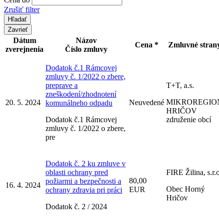
Zrušiť filter
Zavrieť
Dátum
Názov
Cena *
Zmluvné stran
zverejnenia
Číslo zmluvy
Dodatok č.1 Rámcovej
zmluvy č. 1/2022 o zbere,
preprave a
T+T, a.s.
zneškodení/zhodnotení
MIKROREGIO
20. 5. 2024
Neuvedené
komunálneho odpadu
HRIČOV
Dodatok č.1 Rámcovej
združenie obcí
zmluvy č. 1/2022 o zbere,
pre
Dodatok č. 2 ku zmluve v
oblasti ochrany pred
FIRE Žilina, s.r.o
80,00
požiarmi a bezpečnosti a
16. 4. 2024
Obec Horný
EUR
ochrany zdravia pri práci
Hričov
Dodatok č. 2 / 2024