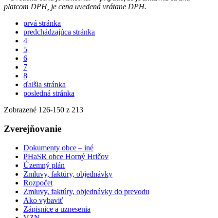
platcom DPH, je cena uvedená vrátane DPH.
prvá stránka
predchádzajúca stránka
4
5
6
7
8
ďalšia stránka
posledná stránka
Zobrazené
126
-
150
z 213
Zverejňovanie
Dokumenty obce – iné
PHaSR obce Horný Hričov
Územný plán
Zmluvy, faktúry, objednávky
Rozpočet
Zmluvy, faktúry, objednávky do prevodu
Ako vybaviť
Zápisnice a uznesenia
VZN