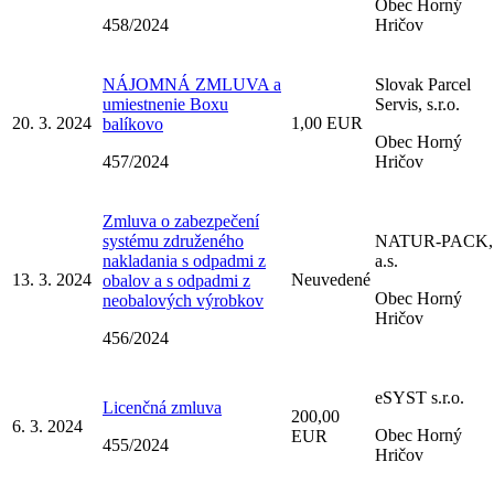
Obec Horný
458/2024
Hričov
NÁJOMNÁ ZMLUVA a
Slovak Parcel
umiestnenie Boxu
Servis, s.r.o.
20. 3. 2024
1,00 EUR
balíkovo
Obec Horný
457/2024
Hričov
Zmluva o zabezpečení
systému združeného
NATUR-PACK,
nakladania s odpadmi z
a.s.
13. 3. 2024
Neuvedené
obalov a s odpadmi z
Obec Horný
neobalových výrobkov
Hričov
456/2024
eSYST s.r.o.
Licenčná zmluva
200,00
6. 3. 2024
Obec Horný
EUR
455/2024
Hričov