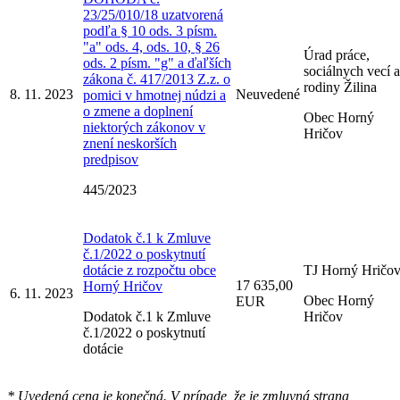
23/25/010/18 uzatvorená
podľa § 10 ods. 3 písm.
"a" ods. 4, ods. 10, § 26
Úrad práce,
ods. 2 písm. "g" a ďaľších
sociálnych vecí a
zákona č. 417/2013 Z.z. o
rodiny Žilina
8. 11. 2023
Neuvedené
pomici v hmotnej núdzi a
o zmene a doplnení
Obec Horný
niektorých zákonov v
Hričov
znení neskorších
predpisov
445/2023
Dodatok č.1 k Zmluve
č.1/2022 o poskytnutí
dotácie z rozpočtu obce
TJ Horný Hričo
17 635,00
Horný Hričov
6. 11. 2023
Obec Horný
EUR
Dodatok č.1 k Zmluve
Hričov
č.1/2022 o poskytnutí
dotácie
* Uvedená cena je konečná. V prípade, že je zmluvná strana