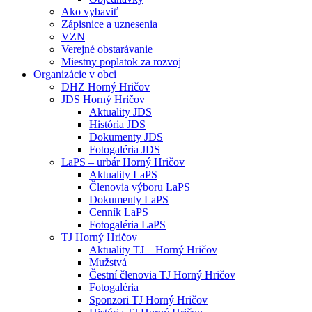
Ako vybaviť
Zápisnice a uznesenia
VZN
Verejné obstarávanie
Miestny poplatok za rozvoj
Organizácie v obci
DHZ Horný Hričov
JDS Horný Hričov
Aktuality JDS
História JDS
Dokumenty JDS
Fotogaléria JDS
LaPS – urbár Horný Hričov
Aktuality LaPS
Členovia výboru LaPS
Dokumenty LaPS
Cenník LaPS
Fotogaléria LaPS
TJ Horný Hričov
Aktuality TJ – Horný Hričov
Mužstvá
Čestní členovia TJ Horný Hričov
Fotogaléria
Sponzori TJ Horný Hričov