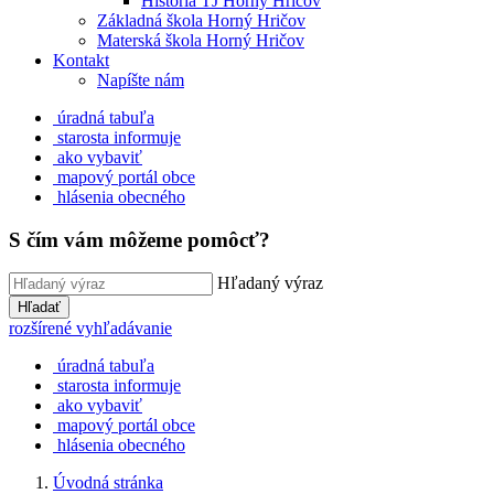
História TJ Horný Hričov
Základná škola Horný Hričov
Materská škola Horný Hričov
Kontakt
Napíšte nám
úradná tabuľa
starosta informuje
ako vybaviť
mapový portál obce
hlásenia obecného
S čím vám môžeme pomôcť?
Hľadaný výraz
Hľadať
rozšírené vyhľadávanie
úradná tabuľa
starosta informuje
ako vybaviť
mapový portál obce
hlásenia obecného
Úvodná stránka