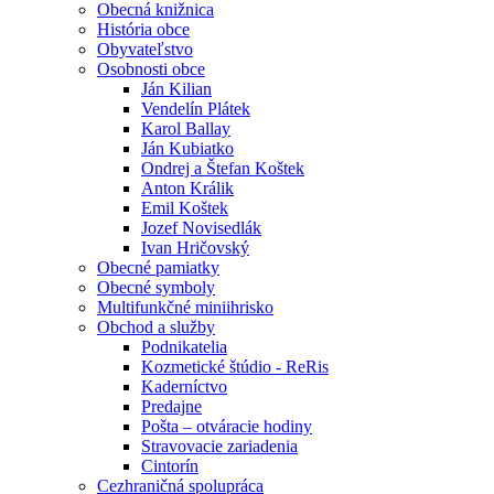
Obecná knižnica
História obce
Obyvateľstvo
Osobnosti obce
Ján Kilian
Vendelín Plátek
Karol Ballay
Ján Kubiatko
Ondrej a Štefan Koštek
Anton Králik
Emil Koštek
Jozef Novisedlák
Ivan Hričovský
Obecné pamiatky
Obecné symboly
Multifunkčné miniihrisko
Obchod a služby
Podnikatelia
Kozmetické štúdio - ReRis
Kaderníctvo
Predajne
Pošta – otváracie hodiny
Stravovacie zariadenia
Cintorín
Cezhraničná spolupráca