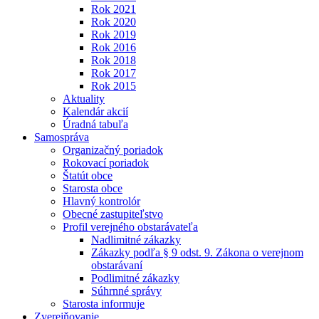
Rok 2021
Rok 2020
Rok 2019
Rok 2016
Rok 2018
Rok 2017
Rok 2015
Aktuality
Kalendár akcií
Úradná tabuľa
Samospráva
Organizačný poriadok
Rokovací poriadok
Štatút obce
Starosta obce
Hlavný kontrolór
Obecné zastupiteľstvo
Profil verejného obstarávateľa
Nadlimitné zákazky
Zákazky podľa § 9 odst. 9. Zákona o verejnom
obstarávaní
Podlimitné zákazky
Súhrnné správy
Starosta informuje
Zverejňovanie