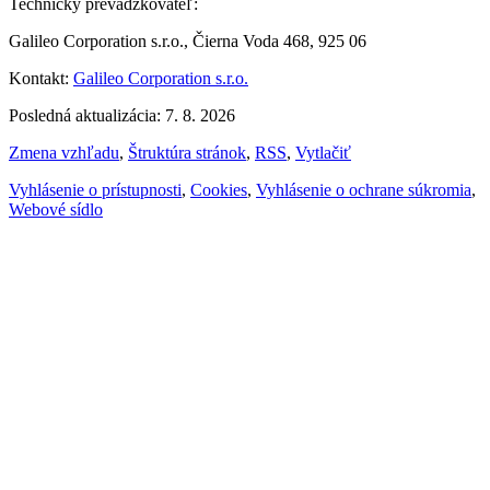
Technický prevádzkovateľ:
Galileo Corporation s.r.o., Čierna Voda 468, 925 06
Kontakt:
Galileo Corporation s.r.o.
Posledná aktualizácia: 7. 8. 2026
Zmena vzhľadu
,
Štruktúra stránok
,
RSS
,
Vytlačiť
Vyhlásenie o prístupnosti
,
Cookies
,
Vyhlásenie o ochrane súkromia
,
Webové sídlo