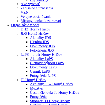
Ako vybaviť
Zápisnice a uznesenia
VZN
Verejné obstarávanie
Miestny poplatok za rozvoj
Organizácie v obci
DHZ Horný Hričov
JDS Horný Hričov
Aktuality JDS
História JDS
Dokumenty JDS
Fotogaléria JDS
LaPS – urbár Horný Hričov
Aktuality LaPS
Členovia výboru LaPS
Dokumenty LaPS
Cenník LaPS
Fotogaléria LaPS
TJ Horný Hričov
Aktuality TJ – Horný Hričov
Mužstvá
Čestní členovia TJ Horný Hričov
Fotogaléria
Sponzori TJ Horný Hričov