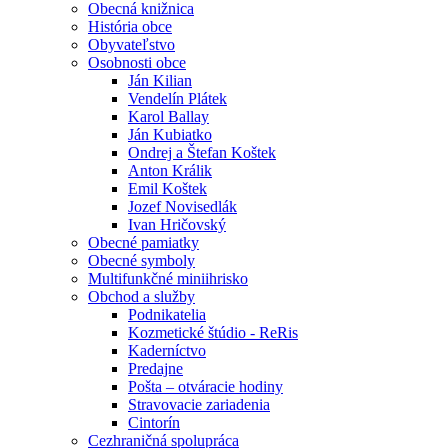
Obecná knižnica
História obce
Obyvateľstvo
Osobnosti obce
Ján Kilian
Vendelín Plátek
Karol Ballay
Ján Kubiatko
Ondrej a Štefan Koštek
Anton Králik
Emil Koštek
Jozef Novisedlák
Ivan Hričovský
Obecné pamiatky
Obecné symboly
Multifunkčné miniihrisko
Obchod a služby
Podnikatelia
Kozmetické štúdio - ReRis
Kaderníctvo
Predajne
Pošta – otváracie hodiny
Stravovacie zariadenia
Cintorín
Cezhraničná spolupráca