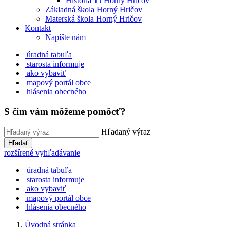
História TJ Horný Hričov
Základná škola Horný Hričov
Materská škola Horný Hričov
Kontakt
Napíšte nám
úradná tabuľa
starosta informuje
ako vybaviť
mapový portál obce
hlásenia obecného
S čím vám môžeme pomôcť?
Hľadaný výraz
Hľadať
rozšírené vyhľadávanie
úradná tabuľa
starosta informuje
ako vybaviť
mapový portál obce
hlásenia obecného
Úvodná stránka