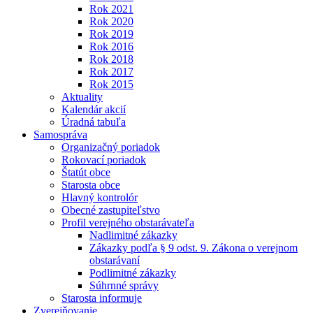
Rok 2021
Rok 2020
Rok 2019
Rok 2016
Rok 2018
Rok 2017
Rok 2015
Aktuality
Kalendár akcií
Úradná tabuľa
Samospráva
Organizačný poriadok
Rokovací poriadok
Štatút obce
Starosta obce
Hlavný kontrolór
Obecné zastupiteľstvo
Profil verejného obstarávateľa
Nadlimitné zákazky
Zákazky podľa § 9 odst. 9. Zákona o verejnom
obstarávaní
Podlimitné zákazky
Súhrnné správy
Starosta informuje
Zverejňovanie