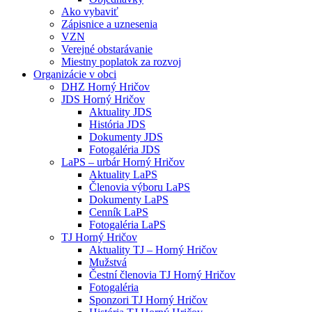
Ako vybaviť
Zápisnice a uznesenia
VZN
Verejné obstarávanie
Miestny poplatok za rozvoj
Organizácie v obci
DHZ Horný Hričov
JDS Horný Hričov
Aktuality JDS
História JDS
Dokumenty JDS
Fotogaléria JDS
LaPS – urbár Horný Hričov
Aktuality LaPS
Členovia výboru LaPS
Dokumenty LaPS
Cenník LaPS
Fotogaléria LaPS
TJ Horný Hričov
Aktuality TJ – Horný Hričov
Mužstvá
Čestní členovia TJ Horný Hričov
Fotogaléria
Sponzori TJ Horný Hričov