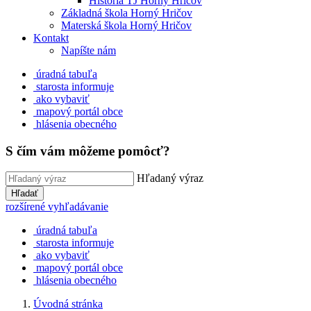
História TJ Horný Hričov
Základná škola Horný Hričov
Materská škola Horný Hričov
Kontakt
Napíšte nám
úradná tabuľa
starosta informuje
ako vybaviť
mapový portál obce
hlásenia obecného
S čím vám môžeme pomôcť?
Hľadaný výraz
Hľadať
rozšírené vyhľadávanie
úradná tabuľa
starosta informuje
ako vybaviť
mapový portál obce
hlásenia obecného
Úvodná stránka