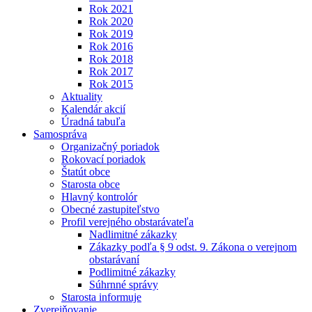
Rok 2021
Rok 2020
Rok 2019
Rok 2016
Rok 2018
Rok 2017
Rok 2015
Aktuality
Kalendár akcií
Úradná tabuľa
Samospráva
Organizačný poriadok
Rokovací poriadok
Štatút obce
Starosta obce
Hlavný kontrolór
Obecné zastupiteľstvo
Profil verejného obstarávateľa
Nadlimitné zákazky
Zákazky podľa § 9 odst. 9. Zákona o verejnom
obstarávaní
Podlimitné zákazky
Súhrnné správy
Starosta informuje
Zverejňovanie