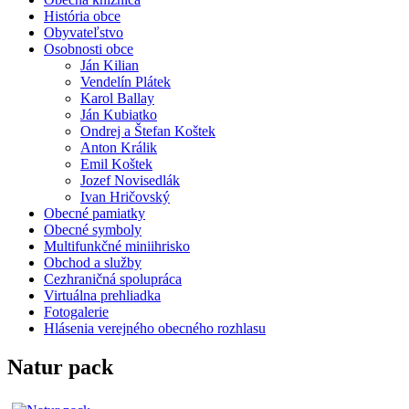
História obce
Obyvateľstvo
Osobnosti obce
Ján Kilian
Vendelín Plátek
Karol Ballay
Ján Kubiatko
Ondrej a Štefan Koštek
Anton Králik
Emil Koštek
Jozef Novisedlák
Ivan Hričovský
Obecné pamiatky
Obecné symboly
Multifunkčné miniihrisko
Obchod a služby
Cezhraničná spolupráca
Virtuálna prehliadka
Fotogalerie
Hlásenia verejného obecného rozhlasu
Natur pack