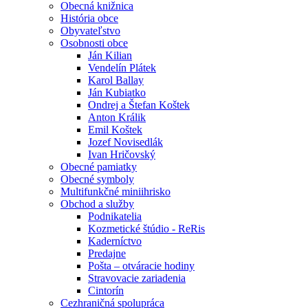
Obecná knižnica
História obce
Obyvateľstvo
Osobnosti obce
Ján Kilian
Vendelín Plátek
Karol Ballay
Ján Kubiatko
Ondrej a Štefan Koštek
Anton Králik
Emil Koštek
Jozef Novisedlák
Ivan Hričovský
Obecné pamiatky
Obecné symboly
Multifunkčné miniihrisko
Obchod a služby
Podnikatelia
Kozmetické štúdio - ReRis
Kaderníctvo
Predajne
Pošta – otváracie hodiny
Stravovacie zariadenia
Cintorín
Cezhraničná spolupráca