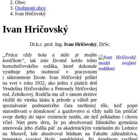
Obec
Osobnosti obce
Ivan Hričovský
Ivan Hričovský
Dr.h.c. prof. Ing.
Ivan Hričovský
, DrSc.
„Práca vždy bola a stále je mojím
koníčkom“,
tak znie životné krédo tohto
hornohričovského rodáka, ktoré dokonale
vystihuje jeho osobnosť v pracovnom
i súkromnom živote. Ivan Hričovský prišiel
na svet v roku 1932, ako jedno z piatich detí
Vendelína Hričovského a Petronely Hričovskej
rod. Zelníkovej. Rodičia mu už v ranom detstve
vložili do vienka lásku k prírode a vášeň pre
spoznávanie podmanivého čara rastlinnej ríše, keď popri
starostlivosti o domácnosť a gazdovstvo si vždy našli čas priúčať
svoje dietky do tajov existencie rastlín, ale tiež príkladmo i chovu
včiel. Niet preto divu, že po absolvovaní žilinského gymnázia
smerovala jeho ďalšia púť za akademickým vzdelaním do Lednice
na Moravě, kde absolvoval štúdium na Fakulte záhradníctva,
brnenskej vysokej školy zemědelskej. Po úspešnom zavŕšení