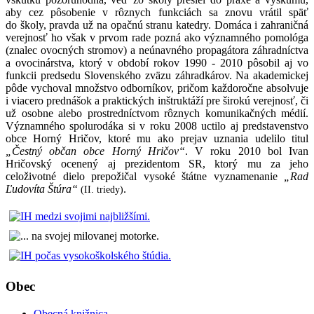
aby cez pôsobenie v rôznych funkciách sa znovu vrátil späť
do školy, pravda už na opačnú stranu katedry. Domáca i zahraničná
verejnosť ho však v prvom rade pozná ako významného pomológa
(znalec ovocných stromov) a neúnavného propagátora záhradníctva
a ovocinárstva, ktorý v období rokov 1990 - 2010 pôsobil aj vo
funkcii predsedu Slovenského zväzu záhradkárov. Na akademickej
pôde vychoval množstvo odborníkov, pričom každoročne absolvuje
i viacero prednášok a praktických inštruktáží pre širokú verejnosť, či
už osobne alebo prostredníctvom rôznych komunikačných médií.
Významného spolurodáka si v roku 2008 uctilo aj predstavenstvo
obce Horný Hričov, ktoré mu ako prejav uznania udelilo titul
„Čestný občan obce Horný Hričov“
. V roku 2010 bol Ivan
Hričovský ocenený aj prezidentom SR, ktorý mu za jeho
celoživotné dielo prepožičal vysoké štátne vyznamenanie
„Rad
Ľudovíta Štúra“
.
(II. triedy)
Obec
Obecná knižnica