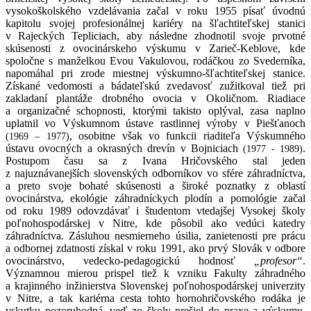
vysokoškolského vzdelávania začal v roku 1955 písať úvodnú
kapitolu svojej profesionálnej kariéry na šľachtiteľskej stanici
v Rajeckých Tepliciach, aby následne zhodnotil svoje prvotné
skúsenosti z ovocinárskeho výskumu v Zarieč-Keblove, kde
spoločne s manželkou Evou Vakulovou, rodáčkou zo Svederníka,
napomáhal pri zrode miestnej výskumno-šľachtiteľskej stanice.
Získané vedomosti a bádateľskú zvedavosť zužitkoval tiež pri
zakladaní plantáže drobného ovocia v Okoličnom. Riadiace
a organizačné schopnosti, ktorými takisto oplýval, zasa naplno
uplatnil vo Výskumnom ústave rastlinnej výroby v Piešťanoch
, osobitne však vo funkcii riaditeľa Výskumného
(1969 – 1977)
ústavu ovocných a okrasných drevín v Bojniciach
.
(1977 - 1989)
Postupom času sa z Ivana Hričovského stal jeden
z najuznávanejších slovenských odborníkov vo sfére záhradníctva,
a preto svoje bohaté skúsenosti a široké poznatky z oblastí
ovocinárstva, ekológie záhradníckych plodín a pomológie začal
od roku 1989 odovzdávať i študentom vtedajšej Vysokej školy
poľnohospodárskej v Nitre, kde pôsobil ako vedúci katedry
záhradníctva. Zásluhou nesmierneho úsilia, zanietenosti pre prácu
a odbornej zdatnosti získal v roku 1991, ako prvý Slovák v odbore
ovocinárstvo, vedecko-pedagogickú hodnosť
„profesor“
.
Významnou mierou prispel tiež k vzniku Fakulty záhradného
a krajinného inžinierstva Slovenskej poľnohospodárskej univerzity
v Nitre, a tak kariérna cesta tohto hornohričovského rodáka je
vskutku pozoruhodná, veď zo školy prešiel do praxe a výskumu,