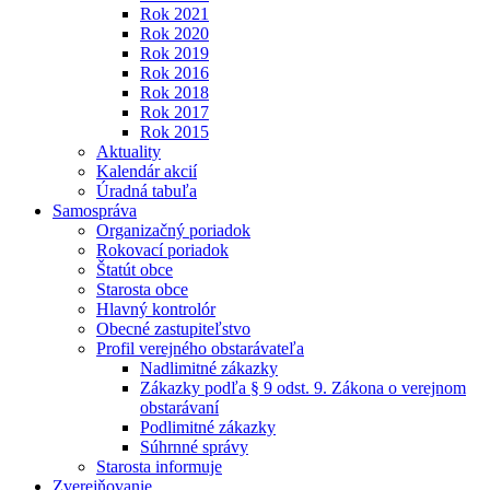
Rok 2021
Rok 2020
Rok 2019
Rok 2016
Rok 2018
Rok 2017
Rok 2015
Aktuality
Kalendár akcií
Úradná tabuľa
Samospráva
Organizačný poriadok
Rokovací poriadok
Štatút obce
Starosta obce
Hlavný kontrolór
Obecné zastupiteľstvo
Profil verejného obstarávateľa
Nadlimitné zákazky
Zákazky podľa § 9 odst. 9. Zákona o verejnom
obstarávaní
Podlimitné zákazky
Súhrnné správy
Starosta informuje
Zverejňovanie