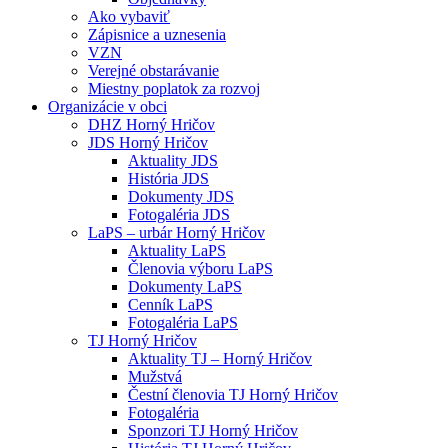
Ako vybaviť
Zápisnice a uznesenia
VZN
Verejné obstarávanie
Miestny poplatok za rozvoj
Organizácie v obci
DHZ Horný Hričov
JDS Horný Hričov
Aktuality JDS
História JDS
Dokumenty JDS
Fotogaléria JDS
LaPS – urbár Horný Hričov
Aktuality LaPS
Členovia výboru LaPS
Dokumenty LaPS
Cenník LaPS
Fotogaléria LaPS
TJ Horný Hričov
Aktuality TJ – Horný Hričov
Mužstvá
Čestní členovia TJ Horný Hričov
Fotogaléria
Sponzori TJ Horný Hričov