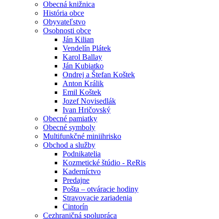
Obecná knižnica
História obce
Obyvateľstvo
Osobnosti obce
Ján Kilian
Vendelín Plátek
Karol Ballay
Ján Kubiatko
Ondrej a Štefan Koštek
Anton Králik
Emil Koštek
Jozef Novisedlák
Ivan Hričovský
Obecné pamiatky
Obecné symboly
Multifunkčné miniihrisko
Obchod a služby
Podnikatelia
Kozmetické štúdio - ReRis
Kaderníctvo
Predajne
Pošta – otváracie hodiny
Stravovacie zariadenia
Cintorín
Cezhraničná spolupráca