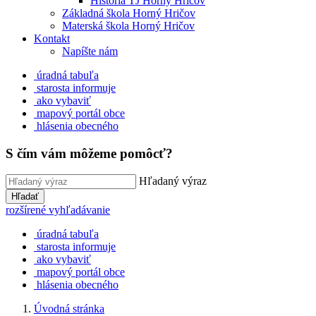
História TJ Horný Hričov
Základná škola Horný Hričov
Materská škola Horný Hričov
Kontakt
Napíšte nám
úradná tabuľa
starosta informuje
ako vybaviť
mapový portál obce
hlásenia obecného
S čím vám môžeme pomôcť?
Hľadaný výraz
Hľadať
rozšírené vyhľadávanie
úradná tabuľa
starosta informuje
ako vybaviť
mapový portál obce
hlásenia obecného
Úvodná stránka