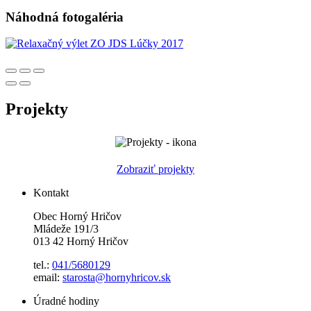
Náhodná fotogaléria
Projekty
Zobraziť projekty
Kontakt
Obec Horný Hričov
Mládeže 191/3
013 42 Horný Hričov
tel.:
041/5680129
email:
starosta@hornyhricov.sk
Úradné hodiny