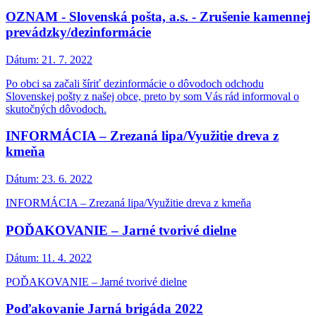
OZNAM - Slovenská pošta, a.s. - Zrušenie kamennej
prevádzky/dezinformácie
Dátum:
21. 7. 2022
Po obci sa začali šíriť dezinformácie o dôvodoch odchodu
Slovenskej pošty z našej obce, preto by som Vás rád informoval o
skutočných dôvodoch.
INFORMÁCIA – Zrezaná lipa/Využitie dreva z
kmeňa
Dátum:
23. 6. 2022
INFORMÁCIA – Zrezaná lipa/Využitie dreva z kmeňa
POĎAKOVANIE – Jarné tvorivé dielne
Dátum:
11. 4. 2022
POĎAKOVANIE – Jarné tvorivé dielne
Poďakovanie Jarná brigáda 2022