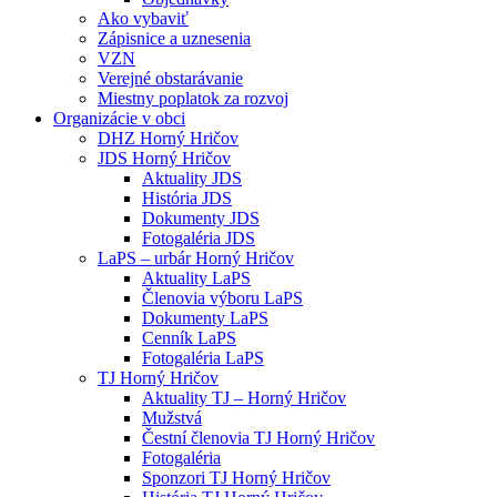
Ako vybaviť
Zápisnice a uznesenia
VZN
Verejné obstarávanie
Miestny poplatok za rozvoj
Organizácie v obci
DHZ Horný Hričov
JDS Horný Hričov
Aktuality JDS
História JDS
Dokumenty JDS
Fotogaléria JDS
LaPS – urbár Horný Hričov
Aktuality LaPS
Členovia výboru LaPS
Dokumenty LaPS
Cenník LaPS
Fotogaléria LaPS
TJ Horný Hričov
Aktuality TJ – Horný Hričov
Mužstvá
Čestní členovia TJ Horný Hričov
Fotogaléria
Sponzori TJ Horný Hričov