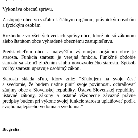
Vykonáva obecnú správu.
Zastupuje obec vo vzťahu k štátnym orgánom, právnickým osobám
a fyzickým osobám.
Rozhoduje vo všetkých veciach správy obce, ktoré nie sú zákonom
alebo štatútom obce vyhradené obecnému zastupiteľstvu.
Predstaviteľom obce a najvyšším výkonným orgánom obce je
starosta. Funkcia starostu je verejná funkcia. Funkčné obdobie
starostu sa skončí zložením sľubu novozvoleného starostu. Spôsob
voľby starostu upravuje osobitný zákon.
Starosta skladá sľub, ktorý znie: “Sľubujem na svoju česť
a svedomie, že budem riadne plniť svoje povinnosti, ochraňovať
záujmy obce a Slovenskej republiky. Ústavu Slovenskej republiky,
ústavné zákony, zákony a ostatné všeobecne záväzné právne
predpisy budem pri výkone svojej funkcie starostu uplatňovať podľa
svojho najlepšieho vedomia a svedomia.”
Biografia: