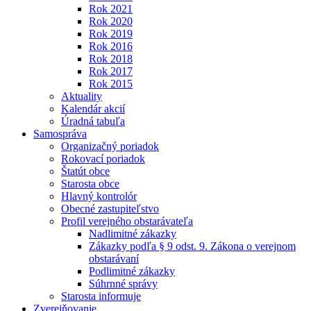
Rok 2021
Rok 2020
Rok 2019
Rok 2016
Rok 2018
Rok 2017
Rok 2015
Aktuality
Kalendár akcií
Úradná tabuľa
Samospráva
Organizačný poriadok
Rokovací poriadok
Štatút obce
Starosta obce
Hlavný kontrolór
Obecné zastupiteľstvo
Profil verejného obstarávateľa
Nadlimitné zákazky
Zákazky podľa § 9 odst. 9. Zákona o verejnom
obstarávaní
Podlimitné zákazky
Súhrnné správy
Starosta informuje
Zverejňovanie