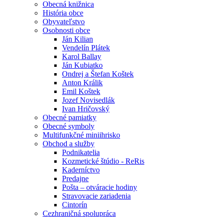
Obecná knižnica
História obce
Obyvateľstvo
Osobnosti obce
Ján Kilian
Vendelín Plátek
Karol Ballay
Ján Kubiatko
Ondrej a Štefan Koštek
Anton Králik
Emil Koštek
Jozef Novisedlák
Ivan Hričovský
Obecné pamiatky
Obecné symboly
Multifunkčné miniihrisko
Obchod a služby
Podnikatelia
Kozmetické štúdio - ReRis
Kaderníctvo
Predajne
Pošta – otváracie hodiny
Stravovacie zariadenia
Cintorín
Cezhraničná spolupráca