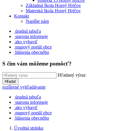
História TJ Horný Hričov
Základná škola Horný Hričov
Materská škola Horný Hričov
Kontakt
Napíšte nám
úradná tabuľa
starosta informuje
ako vybaviť
mapový portál obce
hlásenia obecného
S čím vám môžeme pomôcť?
Hľadaný výraz
Hľadať
rozšírené vyhľadávanie
úradná tabuľa
starosta informuje
ako vybaviť
mapový portál obce
hlásenia obecného
Úvodná stránka