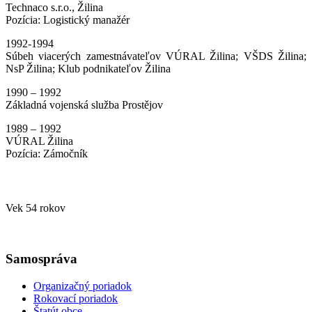
Technaco s.r.o., Žilina
Pozícia: Logistický manažér
1992-1994
Súbeh viacerých zamestnávateľov VÚRAL Žilina; VŠDS Žilina;
NsP Žilina; Klub podnikateľov Žilina
1990 – 1992
Základná vojenská služba Prostějov
1989 – 1992
VÚRAL Žilina
Pozícia: Zámočník
Vek 54 rokov
Samospráva
Organizačný poriadok
Rokovací poriadok
Štatút obce