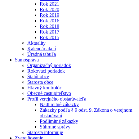
Rok 2021
Rok 2020
Rok 2019
Rok 2016
Rok 2018
Rok 2017
Rok 2015
Aktuality
Kalendár akcií
Úradná tabuľa
Samospráva
Organizačný poriadok
Rokovací poriadok
Štatút obce
Starosta obce
Hlavný kontrolór
Obecné zastupiteľstvo
Profil verejného obstarávateľa
Nadlimitné zákazky
Zákazky podľa § 9 odst. 9. Zákona o verejnom
obstarávaní
Podlimitné zákazky
Súhrnné správy
Starosta informuje
Zverejňovanie