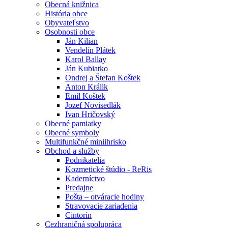
Obecná knižnica
História obce
Obyvateľstvo
Osobnosti obce
Ján Kilian
Vendelín Plátek
Karol Ballay
Ján Kubiatko
Ondrej a Štefan Koštek
Anton Králik
Emil Koštek
Jozef Novisedlák
Ivan Hričovský
Obecné pamiatky
Obecné symboly
Multifunkčné miniihrisko
Obchod a služby
Podnikatelia
Kozmetické štúdio - ReRis
Kaderníctvo
Predajne
Pošta – otváracie hodiny
Stravovacie zariadenia
Cintorín
Cezhraničná spolupráca