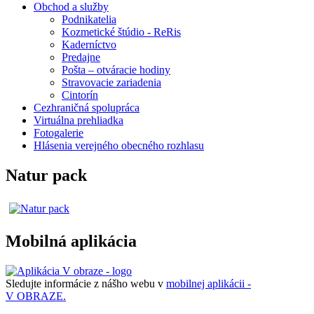
Obchod a služby
Podnikatelia
Kozmetické štúdio - ReRis
Kaderníctvo
Predajne
Pošta – otváracie hodiny
Stravovacie zariadenia
Cintorín
Cezhraničná spolupráca
Virtuálna prehliadka
Fotogalerie
Hlásenia verejného obecného rozhlasu
Natur pack
Mobilná aplikácia
Sledujte informácie z nášho webu v
mobilnej aplikácii -
V OBRAZE.