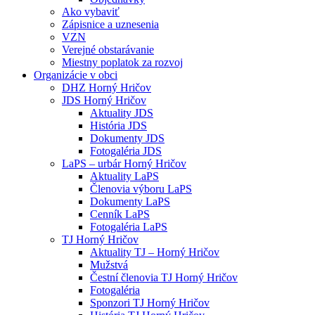
Ako vybaviť
Zápisnice a uznesenia
VZN
Verejné obstarávanie
Miestny poplatok za rozvoj
Organizácie v obci
DHZ Horný Hričov
JDS Horný Hričov
Aktuality JDS
História JDS
Dokumenty JDS
Fotogaléria JDS
LaPS – urbár Horný Hričov
Aktuality LaPS
Členovia výboru LaPS
Dokumenty LaPS
Cenník LaPS
Fotogaléria LaPS
TJ Horný Hričov
Aktuality TJ – Horný Hričov
Mužstvá
Čestní členovia TJ Horný Hričov
Fotogaléria
Sponzori TJ Horný Hričov