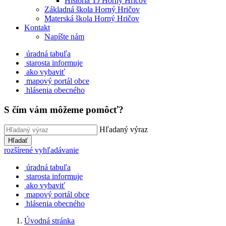
História TJ Horný Hričov
Základná škola Horný Hričov
Materská škola Horný Hričov
Kontakt
Napíšte nám
úradná tabuľa
starosta informuje
ako vybaviť
mapový portál obce
hlásenia obecného
S čím vám môžeme pomôcť?
Hľadaný výraz
Hľadať
rozšírené vyhľadávanie
úradná tabuľa
starosta informuje
ako vybaviť
mapový portál obce
hlásenia obecného
Úvodná stránka