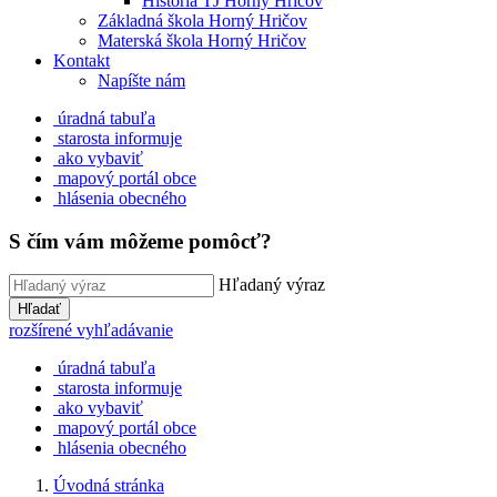
História TJ Horný Hričov
Základná škola Horný Hričov
Materská škola Horný Hričov
Kontakt
Napíšte nám
úradná tabuľa
starosta informuje
ako vybaviť
mapový portál obce
hlásenia obecného
S čím vám môžeme pomôcť?
Hľadaný výraz
Hľadať
rozšírené vyhľadávanie
úradná tabuľa
starosta informuje
ako vybaviť
mapový portál obce
hlásenia obecného
Úvodná stránka