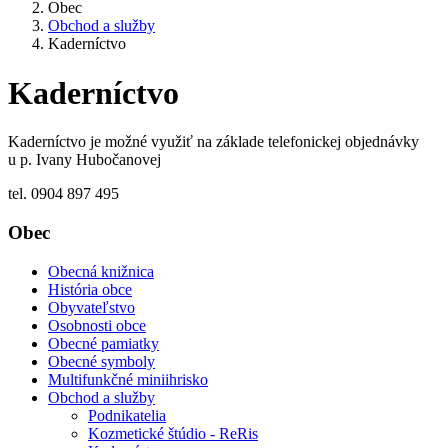
Obec
Obchod a služby
Kaderníctvo
Kaderníctvo
Kaderníctvo je možné využiť na základe telefonickej objednávky
u p. Ivany Hubočanovej
tel. 0904 897 495
Obec
Obecná knižnica
História obce
Obyvateľstvo
Osobnosti obce
Obecné pamiatky
Obecné symboly
Multifunkčné miniihrisko
Obchod a služby
Podnikatelia
Kozmetické štúdio - ReRis