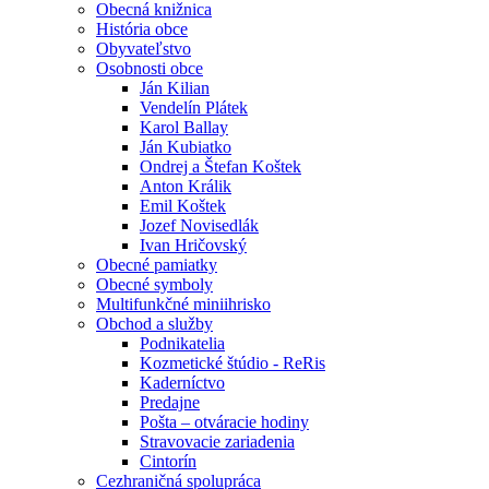
Obecná knižnica
História obce
Obyvateľstvo
Osobnosti obce
Ján Kilian
Vendelín Plátek
Karol Ballay
Ján Kubiatko
Ondrej a Štefan Koštek
Anton Králik
Emil Koštek
Jozef Novisedlák
Ivan Hričovský
Obecné pamiatky
Obecné symboly
Multifunkčné miniihrisko
Obchod a služby
Podnikatelia
Kozmetické štúdio - ReRis
Kaderníctvo
Predajne
Pošta – otváracie hodiny
Stravovacie zariadenia
Cintorín
Cezhraničná spolupráca