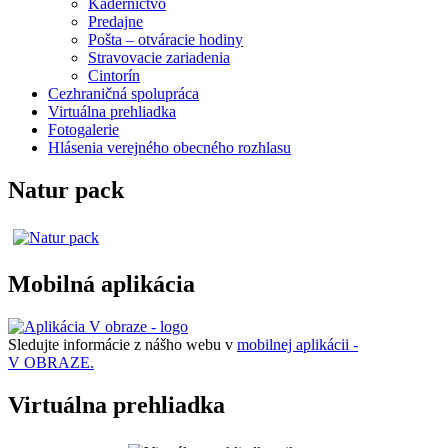
Kaderníctvo
Predajne
Pošta – otváracie hodiny
Stravovacie zariadenia
Cintorín
Cezhraničná spolupráca
Virtuálna prehliadka
Fotogalerie
Hlásenia verejného obecného rozhlasu
Natur pack
Mobilná aplikácia
Sledujte informácie z nášho webu v
mobilnej aplikácii -
V OBRAZE.
Virtuálna prehliadka