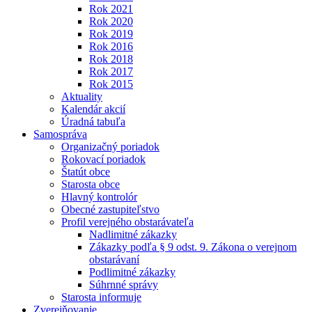
Rok 2021
Rok 2020
Rok 2019
Rok 2016
Rok 2018
Rok 2017
Rok 2015
Aktuality
Kalendár akcií
Úradná tabuľa
Samospráva
Organizačný poriadok
Rokovací poriadok
Štatút obce
Starosta obce
Hlavný kontrolór
Obecné zastupiteľstvo
Profil verejného obstarávateľa
Nadlimitné zákazky
Zákazky podľa § 9 odst. 9. Zákona o verejnom
obstarávaní
Podlimitné zákazky
Súhrnné správy
Starosta informuje
Zverejňovanie