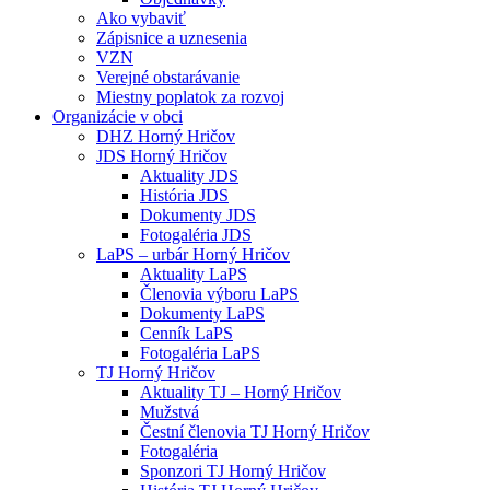
Ako vybaviť
Zápisnice a uznesenia
VZN
Verejné obstarávanie
Miestny poplatok za rozvoj
Organizácie v obci
DHZ Horný Hričov
JDS Horný Hričov
Aktuality JDS
História JDS
Dokumenty JDS
Fotogaléria JDS
LaPS – urbár Horný Hričov
Aktuality LaPS
Členovia výboru LaPS
Dokumenty LaPS
Cenník LaPS
Fotogaléria LaPS
TJ Horný Hričov
Aktuality TJ – Horný Hričov
Mužstvá
Čestní členovia TJ Horný Hričov
Fotogaléria
Sponzori TJ Horný Hričov