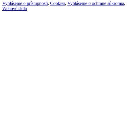
Vyhlásenie o prístupnosti
,
Cookies
,
Vyhlásenie o ochrane súkromia
,
Webové sídlo