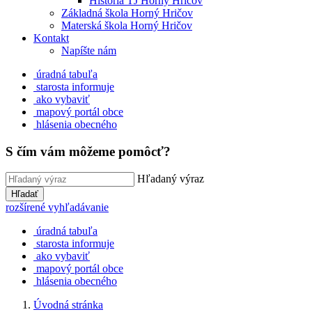
História TJ Horný Hričov
Základná škola Horný Hričov
Materská škola Horný Hričov
Kontakt
Napíšte nám
úradná tabuľa
starosta informuje
ako vybaviť
mapový portál obce
hlásenia obecného
S čím vám môžeme pomôcť?
Hľadaný výraz
Hľadať
rozšírené vyhľadávanie
úradná tabuľa
starosta informuje
ako vybaviť
mapový portál obce
hlásenia obecného
Úvodná stránka