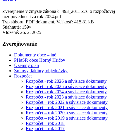
Zverejnenie v zmysle zákona č. 493_2011 Z.z. o rozpočtovej
rozdpovednosti za rok 2024.pdf
Typ súboru: PDF dokument, Veľkosť: 415,81 kB
Stiahnuté: 159×
Vložené:
26. 2. 2025
Zverejňovanie
Dokumenty obce – iné
PHaSR obce Horný Hričov
Územný plán
Zmluvy, faktúry, objednávky
Rozpočet
Rozpočet - rok 2026 a súvisiace dokumenty
Rozpočet - rok 2025 a súvisiace dokumenty
Rozpočet - rok 2024 a súvisiace dokumenty
Rozpočet - rok 2023 a súvisiace dokumenty
Rozpočet – rok 2022 a súvisiace dokumenty
Rozpočet – rok 2021 a súvisiace dokumenty
Rozpočet – rok 2020 a súvisiace dokumenty
Rozpočet – rok 2019 a súvisiace dokumenty
Rozpočet – rok 2018
Rozpočet – rok 2017