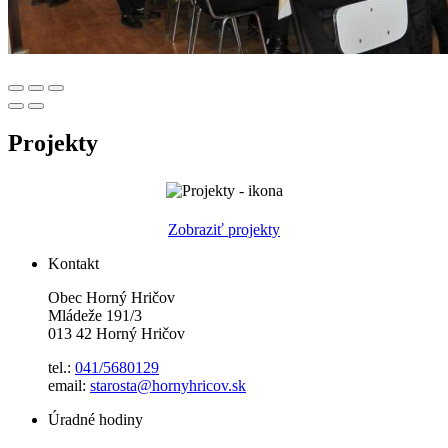
Projekty
Zobraziť projekty
Kontakt
Obec Horný Hričov
Mládeže 191/3
013 42 Horný Hričov
tel.:
041/5680129
email:
starosta@hornyhricov.sk
Úradné hodiny