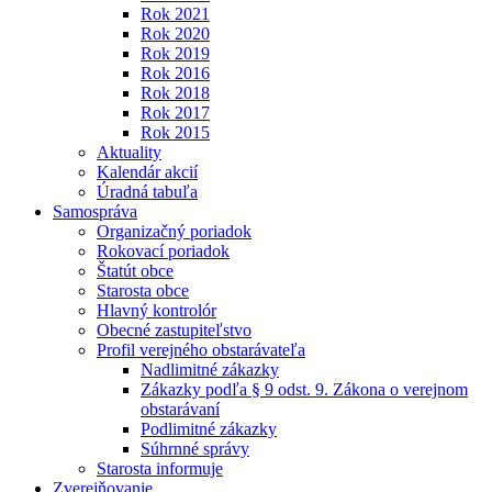
Rok 2021
Rok 2020
Rok 2019
Rok 2016
Rok 2018
Rok 2017
Rok 2015
Aktuality
Kalendár akcií
Úradná tabuľa
Samospráva
Organizačný poriadok
Rokovací poriadok
Štatút obce
Starosta obce
Hlavný kontrolór
Obecné zastupiteľstvo
Profil verejného obstarávateľa
Nadlimitné zákazky
Zákazky podľa § 9 odst. 9. Zákona o verejnom
obstarávaní
Podlimitné zákazky
Súhrnné správy
Starosta informuje
Zverejňovanie