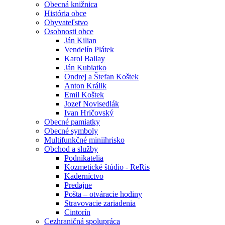
Obecná knižnica
História obce
Obyvateľstvo
Osobnosti obce
Ján Kilian
Vendelín Plátek
Karol Ballay
Ján Kubiatko
Ondrej a Štefan Koštek
Anton Králik
Emil Koštek
Jozef Novisedlák
Ivan Hričovský
Obecné pamiatky
Obecné symboly
Multifunkčné miniihrisko
Obchod a služby
Podnikatelia
Kozmetické štúdio - ReRis
Kaderníctvo
Predajne
Pošta – otváracie hodiny
Stravovacie zariadenia
Cintorín
Cezhraničná spolupráca