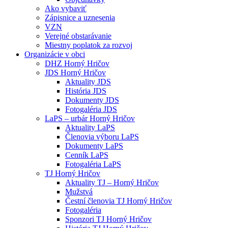
Ako vybaviť
Zápisnice a uznesenia
VZN
Verejné obstarávanie
Miestny poplatok za rozvoj
Organizácie v obci
DHZ Horný Hričov
JDS Horný Hričov
Aktuality JDS
História JDS
Dokumenty JDS
Fotogaléria JDS
LaPS – urbár Horný Hričov
Aktuality LaPS
Členovia výboru LaPS
Dokumenty LaPS
Cenník LaPS
Fotogaléria LaPS
TJ Horný Hričov
Aktuality TJ – Horný Hričov
Mužstvá
Čestní členovia TJ Horný Hričov
Fotogaléria
Sponzori TJ Horný Hričov