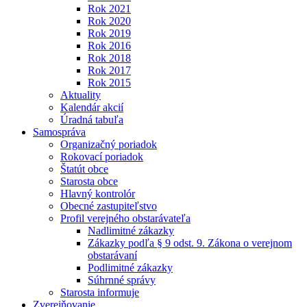
Rok 2021
Rok 2020
Rok 2019
Rok 2016
Rok 2018
Rok 2017
Rok 2015
Aktuality
Kalendár akcií
Úradná tabuľa
Samospráva
Organizačný poriadok
Rokovací poriadok
Štatút obce
Starosta obce
Hlavný kontrolór
Obecné zastupiteľstvo
Profil verejného obstarávateľa
Nadlimitné zákazky
Zákazky podľa § 9 odst. 9. Zákona o verejnom
obstarávaní
Podlimitné zákazky
Súhrnné správy
Starosta informuje
Zverejňovanie