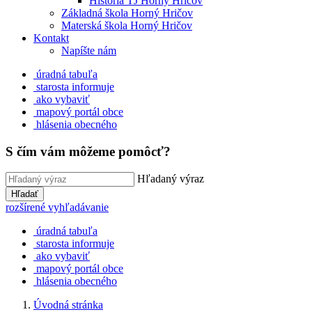
História TJ Horný Hričov
Základná škola Horný Hričov
Materská škola Horný Hričov
Kontakt
Napíšte nám
úradná tabuľa
starosta informuje
ako vybaviť
mapový portál obce
hlásenia obecného
S čím vám môžeme pomôcť?
Hľadaný výraz
Hľadať
rozšírené vyhľadávanie
úradná tabuľa
starosta informuje
ako vybaviť
mapový portál obce
hlásenia obecného
Úvodná stránka