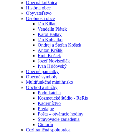
Obecná knižnica
História obce
Obyvateľstvo
Osobnosti obce
Ján Kilian
Vendelín Plátek
Karol Ballay
Ján Kubiatko
Ondrej a Štefan Koštek
Anton Králik
Emil Koštek
Jozef Novisedlák
Ivan Hričovský
Obecné pamiatky
Obecné symboly
Multifunkčné miniihrisko
Obchod a služby
Podnikatelia
Kozmetické štúdio - ReRis
Kaderníctvo
Predajne
Pošta – otváracie hodiny
Stravovacie zariadenia
Cintorín
Cezhraničná spolupráca