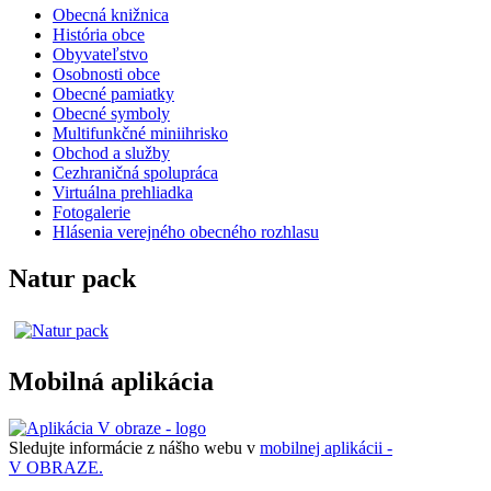
Obecná knižnica
História obce
Obyvateľstvo
Osobnosti obce
Obecné pamiatky
Obecné symboly
Multifunkčné miniihrisko
Obchod a služby
Cezhraničná spolupráca
Virtuálna prehliadka
Fotogalerie
Hlásenia verejného obecného rozhlasu
Natur pack
Mobilná aplikácia
Sledujte informácie z nášho webu v
mobilnej aplikácii -
V OBRAZE.