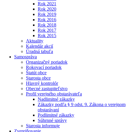
Rok 2021
Rok 2020
Rok 2019
Rok 2016
Rok 2018
Rok 2017
Rok 2015
Aktuality
Kalendár akcií
Úradná tabuľa
Samospráva
Organizačný poriadok
Rokovací poriadok
Štatút obce
Starosta obce
Hlavný kontrolór
Obecné zastupiteľstvo
Profil verejného obstarávateľa
Nadlimitné zákazky
Zákazky podľa § 9 odst. 9. Zákona o verejnom
obstarávaní
Podlimitné zákazky
Súhrnné správy
Starosta informuje
Zverejňovanie