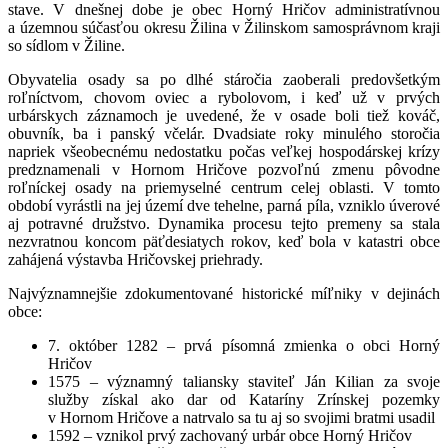
stave. V dnešnej dobe je obec Horný Hričov administratívnou
a územnou súčasťou okresu Žilina v Žilinskom samosprávnom kraji
so sídlom v Žiline.
Obyvatelia osady sa po dlhé stáročia zaoberali predovšetkým
roľníctvom, chovom oviec a rybolovom, i keď už v prvých
urbárskych záznamoch je uvedené, že v osade boli tiež kováč,
obuvník, ba i panský včelár. Dvadsiate roky minulého storočia
napriek všeobecnému nedostatku počas veľkej hospodárskej krízy
predznamenali v Hornom Hričove pozvoľnú zmenu pôvodne
roľníckej osady na priemyselné centrum celej oblasti. V tomto
období vyrástli na jej území dve tehelne, parná píla, vzniklo úverové
aj potravné družstvo. Dynamika procesu tejto premeny sa stala
nezvratnou koncom päťdesiatych rokov, keď bola v katastri obce
zahájená výstavba Hričovskej priehrady.
Najvýznamnejšie zdokumentované historické míľniky v dejinách
obce:
7. október 1282 – prvá písomná zmienka o obci Horný
Hričov
1575 – významný taliansky staviteľ Ján Kilian za svoje
služby získal ako dar od Kataríny Zrínskej pozemky
v Hornom Hričove a natrvalo sa tu aj so svojimi bratmi usadil
1592 – vznikol prvý zachovaný urbár obce Horný Hričov