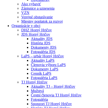
Ako vybaviť
Zápisnice a uznesenia
VZN
Verejné obstarávanie
Miestny poplatok za rozvoj
Organizácie v obci
DHZ Horný Hričov
JDS Horný Hričov
Aktuality JDS
História JDS
Dokumenty JDS
Fotogaléria JDS
LaPS – urbár Horný Hričov
Aktuality LaPS
Členovia výboru LaPS
Dokumenty LaPS
Cenník LaPS
Fotogaléria LaPS
TJ Horný Hričov
Aktuality TJ – Horný Hričov
Mužstvá
Čestní členovia TJ Horný Hričov
Fotogaléria
Sponzori TJ Horný Hričov