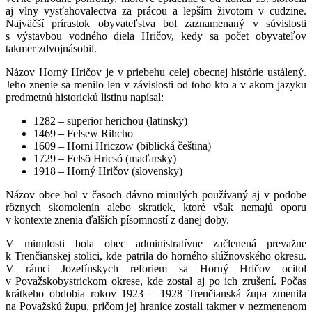
aj vlny vysťahovalectva za prácou a lepším životom v cudzine.
Najväčší prírastok obyvateľstva bol zaznamenaný v súvislosti
s výstavbou vodného diela Hričov, kedy sa počet obyvateľov
takmer zdvojnásobil.
Názov Horný Hričov je v priebehu celej obecnej histórie ustálený.
Jeho znenie sa menilo len v závislosti od toho kto a v akom jazyku
predmetnú historickú listinu napísal:
1282 – superior herichou (latinsky)
1469 – Felsew Rihcho
1609 – Horni Hriczow (biblická čeština)
1729 – Felsö Hricsó (maďarsky)
1918 – Horný Hričov (slovensky)
Názov obce bol v časoch dávno minulých používaný aj v podobe
rôznych skomolenín alebo skratiek, ktoré však nemajú oporu
v kontexte znenia ďalších písomností z danej doby.
V minulosti bola obec administratívne začlenená prevažne
k Trenčianskej stolici, kde patrila do horného slúžnovského okresu.
V rámci Jozefínskych reforiem sa Horný Hričov ocitol
v Považskobystrickom okrese, kde zostal aj po ich zrušení. Počas
krátkeho obdobia rokov 1923 – 1928 Trenčianská župa zmenila
na Považskú župu, pričom jej hranice zostali takmer v nezmenenom