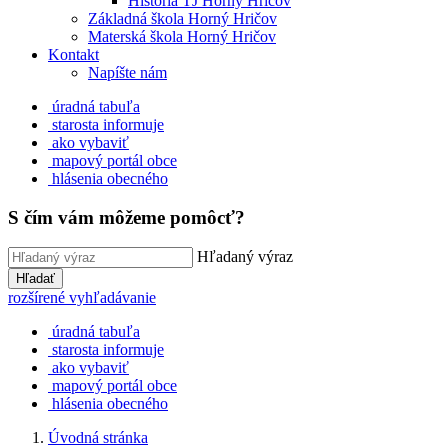
História TJ Horný Hričov
Základná škola Horný Hričov
Materská škola Horný Hričov
Kontakt
Napíšte nám
úradná tabuľa
starosta informuje
ako vybaviť
mapový portál obce
hlásenia obecného
S čím vám môžeme pomôcť?
Hľadaný výraz
Hľadať
rozšírené vyhľadávanie
úradná tabuľa
starosta informuje
ako vybaviť
mapový portál obce
hlásenia obecného
Úvodná stránka