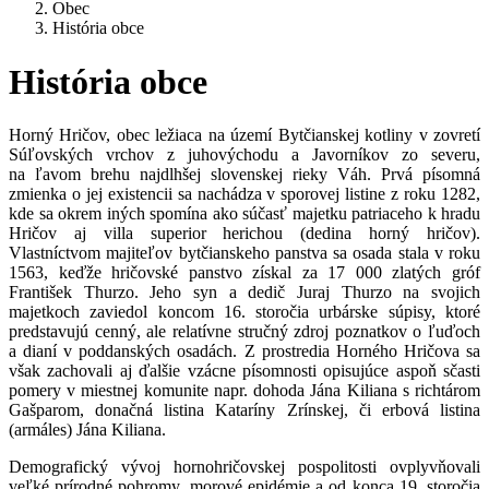
Obec
História obce
História obce
Horný Hričov, obec ležiaca na území Bytčianskej kotliny v zovretí
Súľovských vrchov z juhovýchodu a Javorníkov zo severu,
na ľavom brehu najdlhšej slovenskej rieky Váh. Prvá písomná
zmienka o jej existencii sa nachádza v sporovej listine z roku 1282,
kde sa okrem iných spomína ako súčasť majetku patriaceho k hradu
Hričov aj villa superior herichou (dedina horný hričov).
Vlastníctvom majiteľov bytčianskeho panstva sa osada stala v roku
1563, keďže hričovské panstvo získal za 17 000 zlatých gróf
František Thurzo. Jeho syn a dedič Juraj Thurzo na svojich
majetkoch zaviedol koncom 16. storočia urbárske súpisy, ktoré
predstavujú cenný, ale relatívne stručný zdroj poznatkov o ľuďoch
a dianí v poddanských osadách. Z prostredia Horného Hričova sa
však zachovali aj ďalšie vzácne písomnosti opisujúce aspoň sčasti
pomery v miestnej komunite napr. dohoda Jána Kiliana s richtárom
Gašparom, donačná listina Kataríny Zrínskej, či erbová listina
(armáles) Jána Kiliana.
Demografický vývoj hornohričovskej pospolitosti ovplyvňovali
veľké prírodné pohromy, morové epidémie a od konca 19. storočia