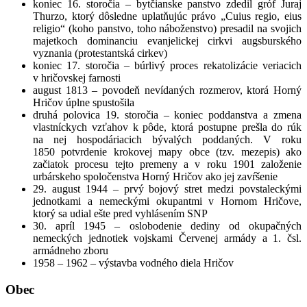
koniec 16. storočia – bytčianske panstvo zdedil gróf Juraj
Thurzo, ktorý dôsledne uplatňujúc právo „Cuius regio, eius
religio“ (koho panstvo, toho náboženstvo) presadil na svojich
majetkoch dominanciu evanjelickej cirkvi augsburského
vyznania (protestantská cirkev)
koniec 17. storočia – búrlivý proces rekatolizácie veriacich
v hričovskej farnosti
august 1813 – povodeň nevídaných rozmerov, ktorá Horný
Hričov úplne spustošila
druhá polovica 19. storočia – koniec poddanstva a zmena
vlastníckych vzťahov k pôde, ktorá postupne prešla do rúk
na nej hospodáriacich bývalých poddaných. V roku
1850 potvrdenie krokovej mapy obce (tzv. mezepis) ako
začiatok procesu tejto premeny a v roku 1901 založenie
urbárskeho spoločenstva Horný Hričov ako jej zavŕšenie
29. august 1944 – prvý bojový stret medzi povstaleckými
jednotkami a nemeckými okupantmi v Hornom Hričove,
ktorý sa udial ešte pred vyhlásením SNP
30. apríl 1945 – oslobodenie dediny od okupačných
nemeckých jednotiek vojskami Červenej armády a 1. čsl.
armádneho zboru
1958 – 1962 – výstavba vodného diela Hričov
Obec