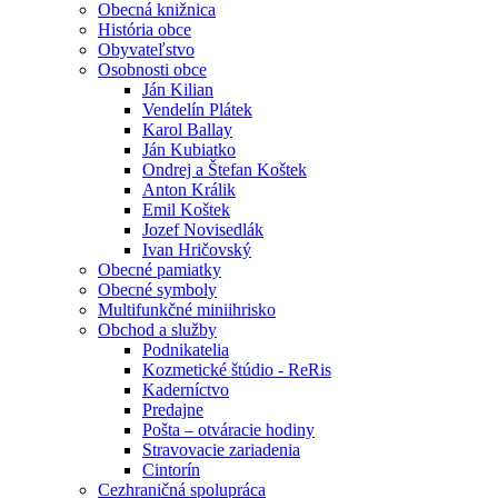
Obecná knižnica
História obce
Obyvateľstvo
Osobnosti obce
Ján Kilian
Vendelín Plátek
Karol Ballay
Ján Kubiatko
Ondrej a Štefan Koštek
Anton Králik
Emil Koštek
Jozef Novisedlák
Ivan Hričovský
Obecné pamiatky
Obecné symboly
Multifunkčné miniihrisko
Obchod a služby
Podnikatelia
Kozmetické štúdio - ReRis
Kaderníctvo
Predajne
Pošta – otváracie hodiny
Stravovacie zariadenia
Cintorín
Cezhraničná spolupráca