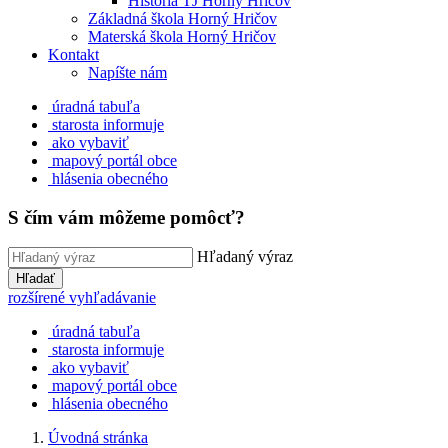
História TJ Horný Hričov
Základná škola Horný Hričov
Materská škola Horný Hričov
Kontakt
Napíšte nám
úradná tabuľa
starosta informuje
ako vybaviť
mapový portál obce
hlásenia obecného
S čím vám môžeme pomôcť?
Hľadaný výraz
Hľadať
rozšírené vyhľadávanie
úradná tabuľa
starosta informuje
ako vybaviť
mapový portál obce
hlásenia obecného
Úvodná stránka