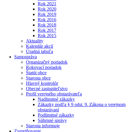
Rok 2021
Rok 2020
Rok 2019
Rok 2016
Rok 2018
Rok 2017
Rok 2015
Aktuality
Kalendár akcií
Úradná tabuľa
Samospráva
Organizačný poriadok
Rokovací poriadok
Štatút obce
Starosta obce
Hlavný kontrolór
Obecné zastupiteľstvo
Profil verejného obstarávateľa
Nadlimitné zákazky
Zákazky podľa § 9 odst. 9. Zákona o verejnom
obstarávaní
Podlimitné zákazky
Súhrnné správy
Starosta informuje
Zverejňovanie