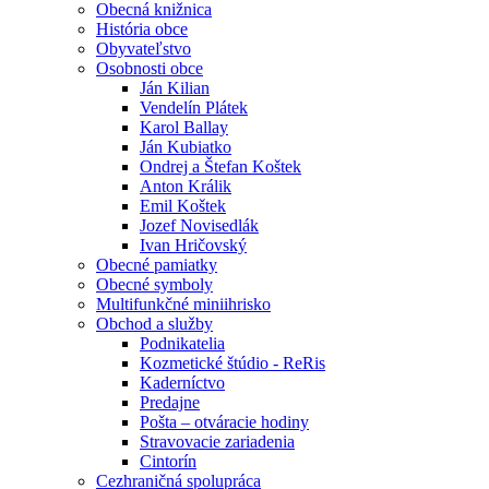
Obecná knižnica
História obce
Obyvateľstvo
Osobnosti obce
Ján Kilian
Vendelín Plátek
Karol Ballay
Ján Kubiatko
Ondrej a Štefan Koštek
Anton Králik
Emil Koštek
Jozef Novisedlák
Ivan Hričovský
Obecné pamiatky
Obecné symboly
Multifunkčné miniihrisko
Obchod a služby
Podnikatelia
Kozmetické štúdio - ReRis
Kaderníctvo
Predajne
Pošta – otváracie hodiny
Stravovacie zariadenia
Cintorín
Cezhraničná spolupráca