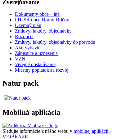
Zverejňovanie
Dokumenty obce – iné
PHaSR obce Horný Hričov
Územný plán
Zmluvy, faktúry, objednávky
Rozpočet
Zmluvy, faktúry, objednávky do prevodu
Ako vybaviť
Zápisnice a uznesenia
VZN
Verejné obstarávanie
Miestny poplatok za rozvoj
Natur pack
Mobilná aplikácia
Sledujte informácie z nášho webu v
mobilnej aplikácii -
V OBRAZE.