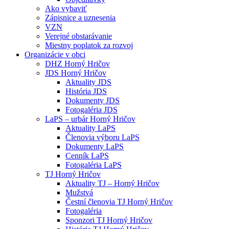
Ako vybaviť
Zápisnice a uznesenia
VZN
Verejné obstarávanie
Miestny poplatok za rozvoj
Organizácie v obci
DHZ Horný Hričov
JDS Horný Hričov
Aktuality JDS
História JDS
Dokumenty JDS
Fotogaléria JDS
LaPS – urbár Horný Hričov
Aktuality LaPS
Členovia výboru LaPS
Dokumenty LaPS
Cenník LaPS
Fotogaléria LaPS
TJ Horný Hričov
Aktuality TJ – Horný Hričov
Mužstvá
Čestní členovia TJ Horný Hričov
Fotogaléria
Sponzori TJ Horný Hričov