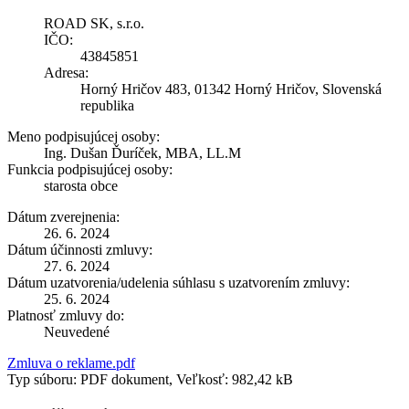
ROAD SK, s.r.o.
IČO:
43845851
Adresa:
Horný Hričov 483, 01342 Horný Hričov, Slovenská
republika
Meno podpisujúcej osoby:
Ing. Dušan Ďuríček, MBA, LL.M
Funkcia podpisujúcej osoby:
starosta obce
Dátum zverejnenia:
26. 6. 2024
Dátum účinnosti zmluvy:
27. 6. 2024
Dátum uzatvorenia/udelenia súhlasu s uzatvorením zmluvy:
25. 6. 2024
Platnosť zmluvy do:
Neuvedené
Zmluva o reklame.pdf
Typ súboru: PDF dokument, Veľkosť: 982,42 kB