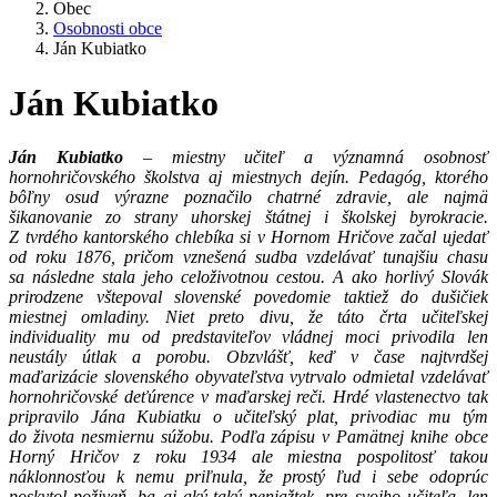
Obec
Osobnosti obce
Ján Kubiatko
Ján Kubiatko
Ján Kubiatko
– miestny učiteľ a významná osobnosť
hornohričovského školstva aj miestnych dejín. Pedagóg, ktorého
bôľny osud výrazne poznačilo chatrné zdravie, ale najmä
šikanovanie zo strany uhorskej štátnej i školskej byrokracie.
Z tvrdého kantorského chlebíka si v Hornom Hričove začal ujedať
od roku 1876, pričom vznešená sudba vzdelávať tunajšiu chasu
sa následne stala jeho celoživotnou cestou. A ako horlivý Slovák
prirodzene vštepoval slovenské povedomie taktiež do dušičiek
miestnej omladiny. Niet preto divu, že táto črta učiteľskej
individuality mu od predstaviteľov vládnej moci privodila len
neustály útlak a porobu. Obzvlášť, keď v čase najtvrdšej
maďarizácie slovenského obyvateľstva vytrvalo odmietal vzdelávať
hornohričovské deťúrence v maďarskej reči. Hrdé vlastenectvo tak
pripravilo Jána Kubiatku o učiteľský plat, privodiac mu tým
do života nesmiernu súžobu. Podľa zápisu v Pamätnej knihe obce
Horný Hričov z roku 1934 ale miestna pospolitosť takou
náklonnosťou k nemu priľnula, že prostý ľud i sebe odoprúc
poskytol poživeň, ba aj aký-taký peniažtek, pre svojho učiteľa, len