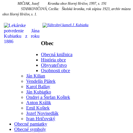
MIČIAK
, Jozef: Kronika obce Horný Hričov, 1997, s. 191
STANKOVIČOVÁ, Cecília: Školská kronika, rok zápisu 1923, archív múzea
obce Horný Hričov, s. 1.
Obec
Obecná knižnica
História obce
Obyvateľstvo
Osobnosti obce
Ján Kilian
Vendelín Plátek
Karol Ballay
Ján Kubiatko
Ondrej a Štefan Koštek
Anton Králik
Emil Koštek
Jozef Novisedlák
Ivan Hričovský
Obecné pamiatky
Obecné symboly