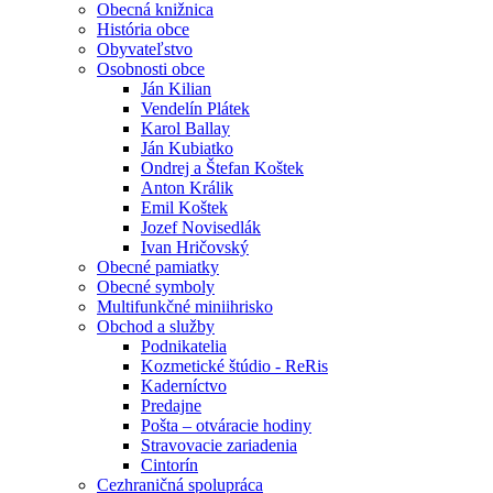
Obecná knižnica
História obce
Obyvateľstvo
Osobnosti obce
Ján Kilian
Vendelín Plátek
Karol Ballay
Ján Kubiatko
Ondrej a Štefan Koštek
Anton Králik
Emil Koštek
Jozef Novisedlák
Ivan Hričovský
Obecné pamiatky
Obecné symboly
Multifunkčné miniihrisko
Obchod a služby
Podnikatelia
Kozmetické štúdio - ReRis
Kaderníctvo
Predajne
Pošta – otváracie hodiny
Stravovacie zariadenia
Cintorín
Cezhraničná spolupráca