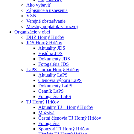
Ako vybaviť
Zápisnice a uznesenia
VZN
Verejné obstarávanie
Miestny poplatok za rozvoj
Organizácie v obci
DHZ Horný Hričov
JDS Horný Hričov
Aktuality JDS
História JDS
Dokumenty JDS
Fotogaléria JDS
LaPS – urbár Horný Hričov
Aktuality LaPS
Členovia výboru LaPS
Dokumenty LaPS
Cenník LaPS
Fotogaléria LaPS
TJ Horný Hričov
Aktuality TJ – Horný Hričov
Mužstvá
Čestní členovia TJ Horný Hričov
Fotogaléria
Sponzori TJ Horný Hričov