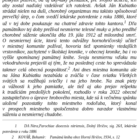
aby zostal naďalej vzdelávať ich ratolesti. Avšak Ján Kubiatko
strádal nielen na duši, chorobný organizmus mu takisto spôsoboval
preveľký útrp, o čom svedčí lekárske potvrdenie z roku 1886, ktoré
1
už v tej dobe poukazuje na chatrné zdravie tohto kantora.
Dľa
pamätníkov tej doby prežíval nesmierne telesné muky a jeho predlhé
chorobné súženie ukončila dňa 19. júla 1912 až milosrdná smrť.
O nesmiernej úcte, ktorú tento odvážny hornohričovský učiteľ
v miestnej komunite požíval, hovoria tiež spomienky vtedajších
vrstovníkov, zachytené v školskej kronike, v obecnej kronike, ba i vo
vyššie spomínanej pamätnej knihe. Svoju nesmiernu vďaku mu
vekodruhovia prejavili aj tým, že na poslednej ceste ho sprevádzala
2
takmer celá obecná pospolitosť.
Ani dnes miestna komunita ale
na Jána Kubiatku nezabúda a zväčša v čase sviatku Všetkých
svätých sa rozžíhajú sviečky i na jeho hrobe. Na znak piety
a vážnosti k jeho pamiatke, ale tiež aj ako prejav rešpektu
k tradíciám predošlých pokolení, rozhodlo v roku 2022 obecné
zastupiteľstvo o úprave hrobového miesta, kde sú k večnému spánku
uložené pozostatky tohto miestneho rodoľuba, ktorý konal
v prospech miestneho spoločenstva dobro navzdor vlastnému
súženiu a nesmiernej chudobe.
1 DA Nitra,
Parochiae dioecesis nitriensis, Dolný Hričov, sig. 26/I, lekárske
potvrdenie z roku 1886
2 KOVÁŘ, Bohumír: Pamätná kniha obce Horný Hričov, 1934, s. 12