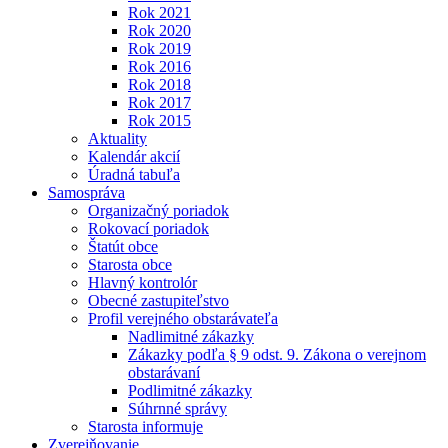
Rok 2021
Rok 2020
Rok 2019
Rok 2016
Rok 2018
Rok 2017
Rok 2015
Aktuality
Kalendár akcií
Úradná tabuľa
Samospráva
Organizačný poriadok
Rokovací poriadok
Štatút obce
Starosta obce
Hlavný kontrolór
Obecné zastupiteľstvo
Profil verejného obstarávateľa
Nadlimitné zákazky
Zákazky podľa § 9 odst. 9. Zákona o verejnom
obstarávaní
Podlimitné zákazky
Súhrnné správy
Starosta informuje
Zverejňovanie