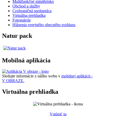
Multifunkčné miniihrisko
Obchod a služby
Cezhraničná spolupráca
Virtuálna prehliadka
Fotogalerie
Hlásenia verejného obecného rozhlasu
Natur pack
Mobilná aplikácia
Sledujte informácie z nášho webu v
mobilnej aplikácii -
V OBRAZE.
Virtuálna prehliadka
Vstúpiť tu