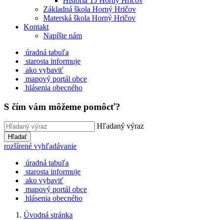
História TJ Horný Hričov
Základná škola Horný Hričov
Materská škola Horný Hričov
Kontakt
Napíšte nám
úradná tabuľa
starosta informuje
ako vybaviť
mapový portál obce
hlásenia obecného
S čím vám môžeme pomôcť?
Hľadaný výraz
Hľadať
rozšírené vyhľadávanie
úradná tabuľa
starosta informuje
ako vybaviť
mapový portál obce
hlásenia obecného
Úvodná stránka