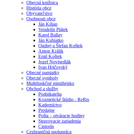
Obecná knižnica
História obce
Obyvateľstvo
Osobnosti obce
Ján Kilian
Vendelín Plátek
Karol Ballay
Ján Kubiatko
Ondrej a Štefan Koštek
Anton Králik
Emil Koštek
Jozef Novisedlák
Ivan Hričovský
Obecné pamiatky
Obecné symboly
Multifunkčné miniihrisko
Obchod a služby
Podnikatelia
Kozmetické štúdio - ReRis
Kaderníctvo
Predajne
Pošta – otváracie hodiny
Stravovacie zariadenia
Cintorín
Cezhraničná spolupráca