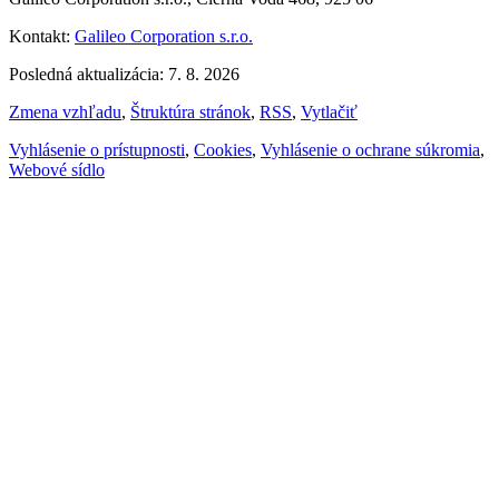
Kontakt:
Galileo Corporation s.r.o.
Posledná aktualizácia: 7. 8. 2026
Zmena vzhľadu
,
Štruktúra stránok
,
RSS
,
Vytlačiť
Vyhlásenie o prístupnosti
,
Cookies
,
Vyhlásenie o ochrane súkromia
,
Webové sídlo