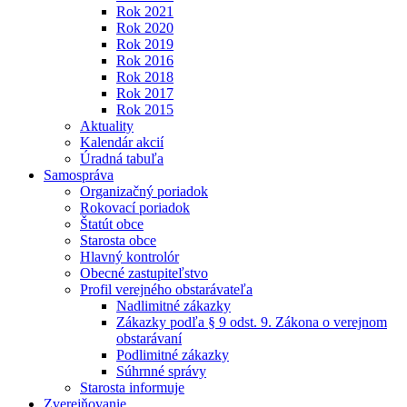
Rok 2021
Rok 2020
Rok 2019
Rok 2016
Rok 2018
Rok 2017
Rok 2015
Aktuality
Kalendár akcií
Úradná tabuľa
Samospráva
Organizačný poriadok
Rokovací poriadok
Štatút obce
Starosta obce
Hlavný kontrolór
Obecné zastupiteľstvo
Profil verejného obstarávateľa
Nadlimitné zákazky
Zákazky podľa § 9 odst. 9. Zákona o verejnom
obstarávaní
Podlimitné zákazky
Súhrnné správy
Starosta informuje
Zverejňovanie