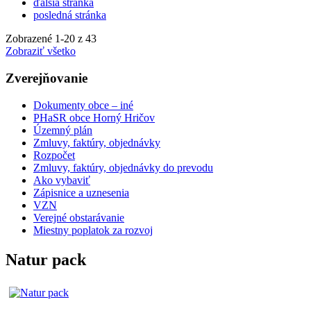
ďalšia stránka
posledná stránka
Zobrazené
1
-
20
z 43
Zobraziť všetko
Zverejňovanie
Dokumenty obce – iné
PHaSR obce Horný Hričov
Územný plán
Zmluvy, faktúry, objednávky
Rozpočet
Zmluvy, faktúry, objednávky do prevodu
Ako vybaviť
Zápisnice a uznesenia
VZN
Verejné obstarávanie
Miestny poplatok za rozvoj
Natur pack