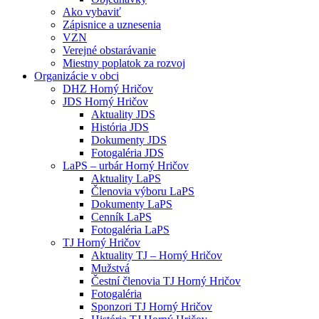
Ako vybaviť
Zápisnice a uznesenia
VZN
Verejné obstarávanie
Miestny poplatok za rozvoj
Organizácie v obci
DHZ Horný Hričov
JDS Horný Hričov
Aktuality JDS
História JDS
Dokumenty JDS
Fotogaléria JDS
LaPS – urbár Horný Hričov
Aktuality LaPS
Členovia výboru LaPS
Dokumenty LaPS
Cenník LaPS
Fotogaléria LaPS
TJ Horný Hričov
Aktuality TJ – Horný Hričov
Mužstvá
Čestní členovia TJ Horný Hričov
Fotogaléria
Sponzori TJ Horný Hričov