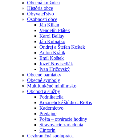
Obecná knižnica
História obce
Obyvateľstvo
Osobnosti obce
Ján Kilian
Vendelín Plátek
Karol Ballay
Ján Kubiatko
Ondrej a Štefan Koštek
Anton Králik
Emil Koštek
Jozef Novisedlák
Ivan Hričovský
Obecné pamiatky
Obecné symboly
Multifunkčné miniihrisko
Obchod a služby
Podnikatelia
Kozmetické štúdio - ReRis
Kaderníctvo
Predajne
Pošta – otváracie hodiny
Stravovacie zariadenia
Cintorín
Cezhraničná spolupráca