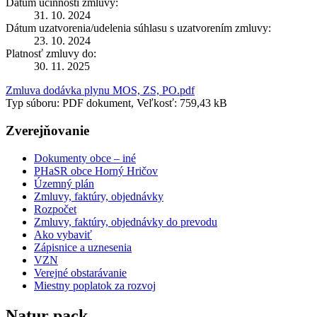
Dátum účinnosti zmluvy:
31. 10. 2024
Dátum uzatvorenia/udelenia súhlasu s uzatvorením zmluvy:
23. 10. 2024
Platnosť zmluvy do:
30. 11. 2025
Zmluva dodávka plynu MOS, ZS, PO.pdf
Typ súboru: PDF dokument, Veľkosť: 759,43 kB
Zverejňovanie
Dokumenty obce – iné
PHaSR obce Horný Hričov
Územný plán
Zmluvy, faktúry, objednávky
Rozpočet
Zmluvy, faktúry, objednávky do prevodu
Ako vybaviť
Zápisnice a uznesenia
VZN
Verejné obstarávanie
Miestny poplatok za rozvoj
Natur pack