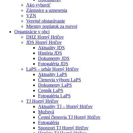
Ako vybaviť
Zápisnice a uznesenia
VZN
Verejné obstarávanie
Miestny poplatok za rozvoj
Organizácie v obci
DHZ Horný Hričov
JDS Horný Hričov
Aktuality JDS
História JDS
Dokumenty JDS
Fotogaléria JDS
LaPS – urbár Horný Hričov
Aktuality LaPS
Členovia výboru LaPS
Dokumenty LaPS
Cenník LaPS
Fotogaléria LaPS
TJ Horný Hričov
Aktuality TJ – Horný Hričov
Mužstvá
Čestní členovia TJ Horný Hričov
Fotogaléria
Sponzori TJ Horný Hričov