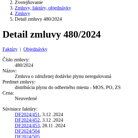
Zverejňovanie
Zmluvy, faktúry, objednávky
Zmluvy
Detail zmluvy 480/2024
Detail zmluvy 480/2024
Faktúry
|
Objednávky
Číslo zmluvy:
480/2024
Názov:
Zmluva o združenej dodávke plynu neregulovaná
Predmet zmluvy:
distribúcia plynu do odberného miesta - MOS, PO, ZS
Cena:
Neuvedené
Súvisiace faktúry:
DF2024/451
, 3.12 .2024
DF2024/452
, 3.12 .2024
DF2024/453
, 28.11 .2024
DF2024/504
DF2024/505