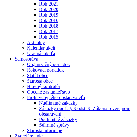
Rok 2021
Rok 2020
Rok 2019
Rok 2016
Rok 2018
Rok 2017
Rok 2015
Aktuality
Kalendár akcií
Úradná tabuľa
Samospráva
Organizačný poriadok
Rokovací poriadok
Štatút obce
Starosta obce
Hlavný kontrolór
Obecné zastupiteľstvo
Profil verejného obstarávateľa
Nadlimitné zákazky
Zákazky podľa § 9 odst. 9. Zákona o verejnom
obstarávaní
Podlimitné zákazky
Súhrnné správy
Starosta informuje
Zverejňovanie