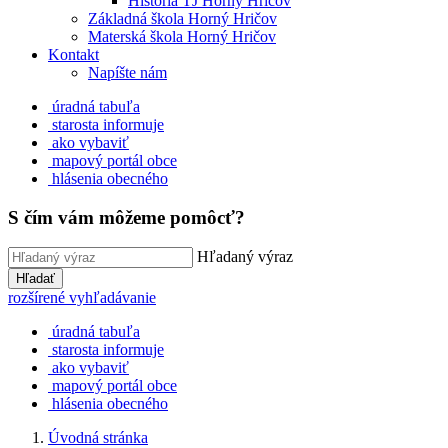
História TJ Horný Hričov
Základná škola Horný Hričov
Materská škola Horný Hričov
Kontakt
Napíšte nám
úradná tabuľa
starosta informuje
ako vybaviť
mapový portál obce
hlásenia obecného
S čím vám môžeme pomôcť?
Hľadaný výraz
Hľadať
rozšírené vyhľadávanie
úradná tabuľa
starosta informuje
ako vybaviť
mapový portál obce
hlásenia obecného
Úvodná stránka