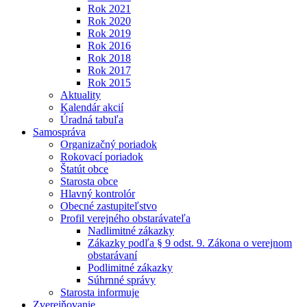
Rok 2021
Rok 2020
Rok 2019
Rok 2016
Rok 2018
Rok 2017
Rok 2015
Aktuality
Kalendár akcií
Úradná tabuľa
Samospráva
Organizačný poriadok
Rokovací poriadok
Štatút obce
Starosta obce
Hlavný kontrolór
Obecné zastupiteľstvo
Profil verejného obstarávateľa
Nadlimitné zákazky
Zákazky podľa § 9 odst. 9. Zákona o verejnom
obstarávaní
Podlimitné zákazky
Súhrnné správy
Starosta informuje
Zverejňovanie