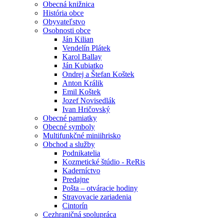
Obecná knižnica
História obce
Obyvateľstvo
Osobnosti obce
Ján Kilian
Vendelín Plátek
Karol Ballay
Ján Kubiatko
Ondrej a Štefan Koštek
Anton Králik
Emil Koštek
Jozef Novisedlák
Ivan Hričovský
Obecné pamiatky
Obecné symboly
Multifunkčné miniihrisko
Obchod a služby
Podnikatelia
Kozmetické štúdio - ReRis
Kaderníctvo
Predajne
Pošta – otváracie hodiny
Stravovacie zariadenia
Cintorín
Cezhraničná spolupráca