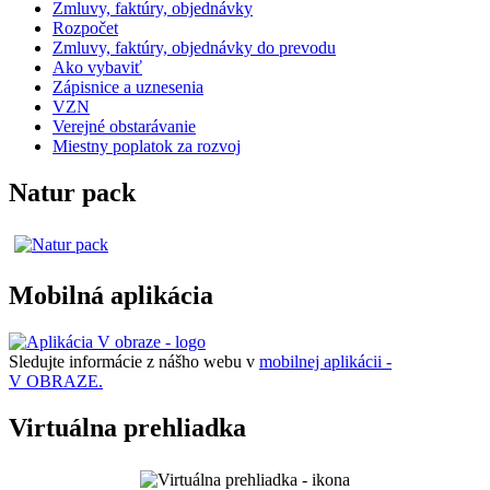
Zmluvy, faktúry, objednávky
Rozpočet
Zmluvy, faktúry, objednávky do prevodu
Ako vybaviť
Zápisnice a uznesenia
VZN
Verejné obstarávanie
Miestny poplatok za rozvoj
Natur pack
Mobilná aplikácia
Sledujte informácie z nášho webu v
mobilnej aplikácii -
V OBRAZE.
Virtuálna prehliadka