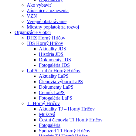
Ako vybaviť
Zápisnice a uznesenia
VZN
Verejné obstarávanie
Miestny poplatok za rozvoj
Organizácie v obci
DHZ Horný Hričov
JDS Horný Hričov
Aktuality JDS
História JDS
Dokumenty JDS
Fotogaléria JDS
LaPS – urbár Horný Hričov
Aktuality LaPS
Členovia výboru LaPS
Dokumenty LaPS
Cenník LaPS
Fotogaléria LaPS
TJ Horný Hričov
Aktuality TJ – Horný Hričov
Mužstvá
Čestní členovia TJ Horný Hričov
Fotogaléria
Sponzori TJ Horný Hričov