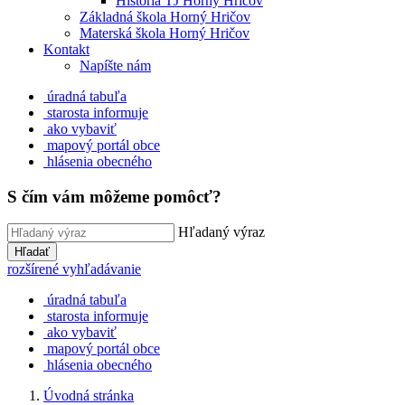
História TJ Horný Hričov
Základná škola Horný Hričov
Materská škola Horný Hričov
Kontakt
Napíšte nám
úradná tabuľa
starosta informuje
ako vybaviť
mapový portál obce
hlásenia obecného
S čím vám môžeme pomôcť?
Hľadaný výraz
Hľadať
rozšírené vyhľadávanie
úradná tabuľa
starosta informuje
ako vybaviť
mapový portál obce
hlásenia obecného
Úvodná stránka