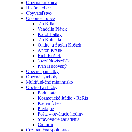
Obecná knižnica
História obce
Obyvateľstvo
Osobnosti obce
Ján Kilian
Vendelín Plátek
Karol Ballay
Ján Kubiatko
Ondrej a Štefan Koštek
Anton Králik
Emil Koštek
Jozef Novisedlák
Ivan Hričovský
Obecné pamiatky
Obecné symboly
Multifunkčné miniihrisko
Obchod a služby
Podnikatelia
Kozmetické štúdio - ReRis
Kaderníctvo
Predajne
Pošta – otváracie hodiny
Stravovacie zariadenia
Cintorín
Cezhraničná spolupráca