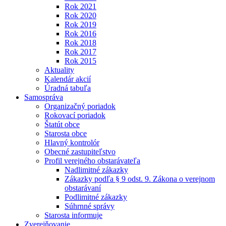
Rok 2021
Rok 2020
Rok 2019
Rok 2016
Rok 2018
Rok 2017
Rok 2015
Aktuality
Kalendár akcií
Úradná tabuľa
Samospráva
Organizačný poriadok
Rokovací poriadok
Štatút obce
Starosta obce
Hlavný kontrolór
Obecné zastupiteľstvo
Profil verejného obstarávateľa
Nadlimitné zákazky
Zákazky podľa § 9 odst. 9. Zákona o verejnom
obstarávaní
Podlimitné zákazky
Súhrnné správy
Starosta informuje
Zverejňovanie