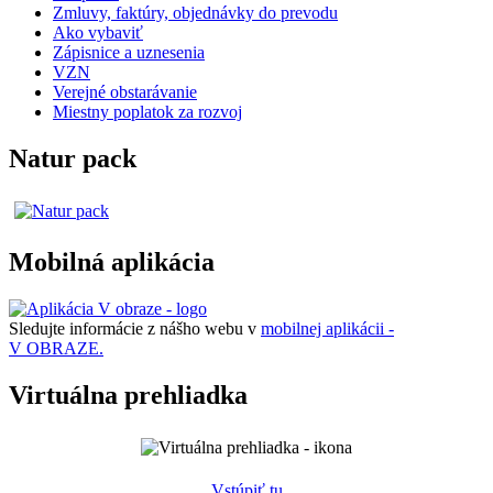
Zmluvy, faktúry, objednávky do prevodu
Ako vybaviť
Zápisnice a uznesenia
VZN
Verejné obstarávanie
Miestny poplatok za rozvoj
Natur pack
Mobilná aplikácia
Sledujte informácie z nášho webu v
mobilnej aplikácii -
V OBRAZE.
Virtuálna prehliadka
Vstúpiť tu