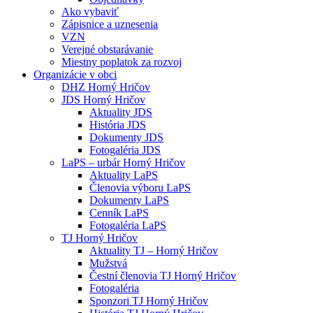
Ako vybaviť
Zápisnice a uznesenia
VZN
Verejné obstarávanie
Miestny poplatok za rozvoj
Organizácie v obci
DHZ Horný Hričov
JDS Horný Hričov
Aktuality JDS
História JDS
Dokumenty JDS
Fotogaléria JDS
LaPS – urbár Horný Hričov
Aktuality LaPS
Členovia výboru LaPS
Dokumenty LaPS
Cenník LaPS
Fotogaléria LaPS
TJ Horný Hričov
Aktuality TJ – Horný Hričov
Mužstvá
Čestní členovia TJ Horný Hričov
Fotogaléria
Sponzori TJ Horný Hričov