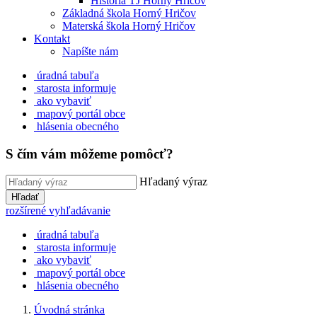
História TJ Horný Hričov
Základná škola Horný Hričov
Materská škola Horný Hričov
Kontakt
Napíšte nám
úradná tabuľa
starosta informuje
ako vybaviť
mapový portál obce
hlásenia obecného
S čím vám môžeme pomôcť?
Hľadaný výraz
Hľadať
rozšírené vyhľadávanie
úradná tabuľa
starosta informuje
ako vybaviť
mapový portál obce
hlásenia obecného
Úvodná stránka