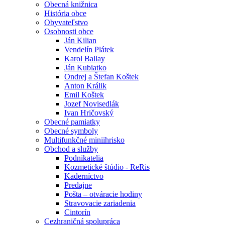
Obecná knižnica
História obce
Obyvateľstvo
Osobnosti obce
Ján Kilian
Vendelín Plátek
Karol Ballay
Ján Kubiatko
Ondrej a Štefan Koštek
Anton Králik
Emil Koštek
Jozef Novisedlák
Ivan Hričovský
Obecné pamiatky
Obecné symboly
Multifunkčné miniihrisko
Obchod a služby
Podnikatelia
Kozmetické štúdio - ReRis
Kaderníctvo
Predajne
Pošta – otváracie hodiny
Stravovacie zariadenia
Cintorín
Cezhraničná spolupráca