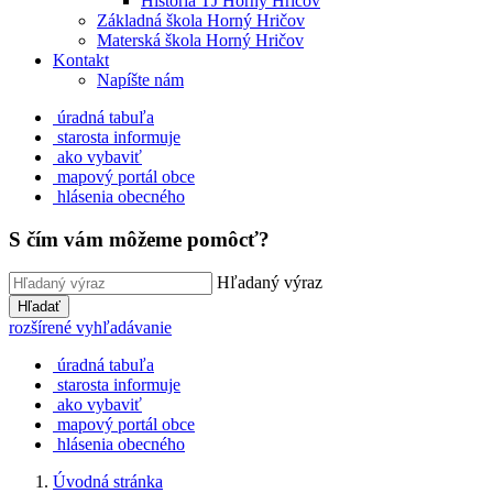
História TJ Horný Hričov
Základná škola Horný Hričov
Materská škola Horný Hričov
Kontakt
Napíšte nám
úradná tabuľa
starosta informuje
ako vybaviť
mapový portál obce
hlásenia obecného
S čím vám môžeme pomôcť?
Hľadaný výraz
Hľadať
rozšírené vyhľadávanie
úradná tabuľa
starosta informuje
ako vybaviť
mapový portál obce
hlásenia obecného
Úvodná stránka