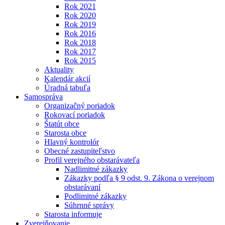
Rok 2021
Rok 2020
Rok 2019
Rok 2016
Rok 2018
Rok 2017
Rok 2015
Aktuality
Kalendár akcií
Úradná tabuľa
Samospráva
Organizačný poriadok
Rokovací poriadok
Štatút obce
Starosta obce
Hlavný kontrolór
Obecné zastupiteľstvo
Profil verejného obstarávateľa
Nadlimitné zákazky
Zákazky podľa § 9 odst. 9. Zákona o verejnom
obstarávaní
Podlimitné zákazky
Súhrnné správy
Starosta informuje
Zverejňovanie