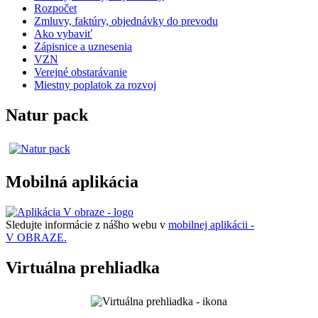
Rozpočet
Zmluvy, faktúry, objednávky do prevodu
Ako vybaviť
Zápisnice a uznesenia
VZN
Verejné obstarávanie
Miestny poplatok za rozvoj
Natur pack
Mobilná aplikácia
Sledujte informácie z nášho webu v
mobilnej aplikácii -
V OBRAZE.
Virtuálna prehliadka