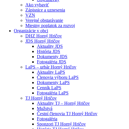
Ako vybaviť
Zápisnice a uznesenia
VZN
Verejné obstarávanie
Miestny poplatok za rozvoj
Organizácie v obci
DHZ Horný Hričov
JDS Horný Hričov
Aktuality JDS
História JDS
Dokumenty JDS
Fotogaléria JDS
LaPS – urbár Horný Hričov
Aktuality LaPS
Členovia výboru LaPS
Dokumenty LaPS
Cenník LaPS
Fotogaléria LaPS
TJ Horný Hričov
Aktuality TJ – Horný Hričov
Mužstvá
Čestní členovia TJ Horný Hričov
Fotogaléria
Sponzori TJ Horný Hričov