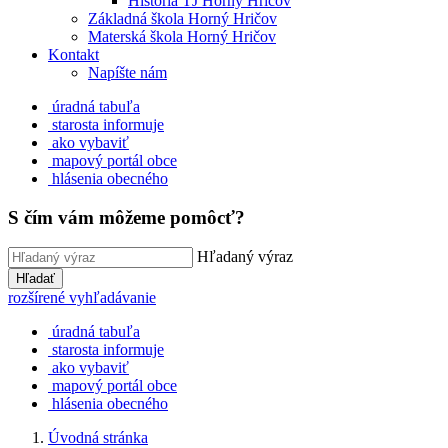
História TJ Horný Hričov
Základná škola Horný Hričov
Materská škola Horný Hričov
Kontakt
Napíšte nám
úradná tabuľa
starosta informuje
ako vybaviť
mapový portál obce
hlásenia obecného
S čím vám môžeme pomôcť?
Hľadaný výraz
Hľadať
rozšírené vyhľadávanie
úradná tabuľa
starosta informuje
ako vybaviť
mapový portál obce
hlásenia obecného
Úvodná stránka