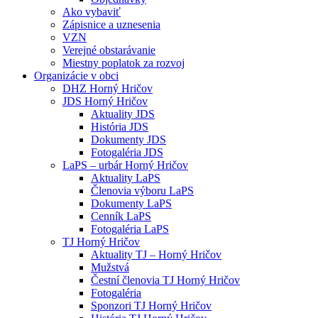
Ako vybaviť
Zápisnice a uznesenia
VZN
Verejné obstarávanie
Miestny poplatok za rozvoj
Organizácie v obci
DHZ Horný Hričov
JDS Horný Hričov
Aktuality JDS
História JDS
Dokumenty JDS
Fotogaléria JDS
LaPS – urbár Horný Hričov
Aktuality LaPS
Členovia výboru LaPS
Dokumenty LaPS
Cenník LaPS
Fotogaléria LaPS
TJ Horný Hričov
Aktuality TJ – Horný Hričov
Mužstvá
Čestní členovia TJ Horný Hričov
Fotogaléria
Sponzori TJ Horný Hričov