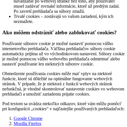
navádzanie po webovej stránke bez toho, aby používateľ
musel zadávať rovnaké informácie, ktoré už predtým zadal.
Po zavretí prehliadača sa súbory zmažú.
Trvalé cookies – zostávajú vo vašom zariadení, kým ich
nezmažete.
Ako môžem odstrániť alebo zablokovať cookies?
Používanie súborov cookie je možné nastaviť pomocou vášho
internetového prehliadača. Väčšina prehliadačov súbory cookie
automaticky prijíma už vo východiskovom nastavení. Súbory cookie
je možné pomocou vášho webového prehliadača odmietnuť alebo
nastaviť používanie len niektorých súborov cookie.
Obmedzenie používania cookies môže mať vplyv na niektoré
funkcie, ktoré sú dôležité na optimálne fungovanie webových
stránok. V prípade, že je niektorá z funkcií webových stránok
nefunkčná, je vhodné skontrolovať nastavenie cookies vo webovom
prehliadači a umožniť zariadeniu prijatie cookies.
Pod textom sa uvádza niekoľko odkazov, ktoré vám môžu pomôcť
pri konfigurácii „cookies“ v najčastejšie používaných prehliadačoch:
Google Chrome
Mozilla Firefox