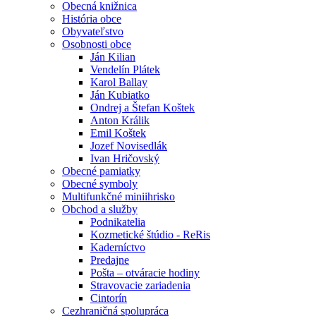
Obecná knižnica
História obce
Obyvateľstvo
Osobnosti obce
Ján Kilian
Vendelín Plátek
Karol Ballay
Ján Kubiatko
Ondrej a Štefan Koštek
Anton Králik
Emil Koštek
Jozef Novisedlák
Ivan Hričovský
Obecné pamiatky
Obecné symboly
Multifunkčné miniihrisko
Obchod a služby
Podnikatelia
Kozmetické štúdio - ReRis
Kaderníctvo
Predajne
Pošta – otváracie hodiny
Stravovacie zariadenia
Cintorín
Cezhraničná spolupráca