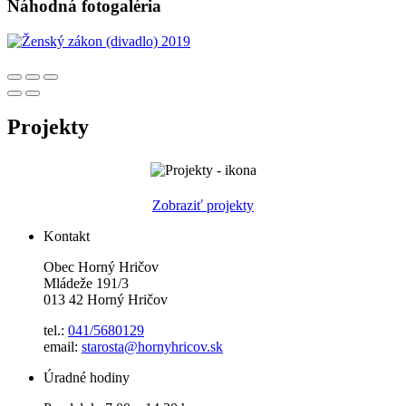
Náhodná fotogaléria
Projekty
Zobraziť projekty
Kontakt
Obec Horný Hričov
Mládeže 191/3
013 42 Horný Hričov
tel.:
041/5680129
email:
starosta@hornyhricov.sk
Úradné hodiny