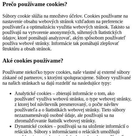
Prečo používame cookies?
Súbory cookie slúžia na množstvo účelov. Cookies používame na
nastavenie obsahu webových stránok vzhľadom na preferencie
používateľa a optimalizáciu využitia webových stránok. Takisto sa
používajú na vytvorenie anonymných, súhrnných štatistických
údajov, ktoré pomáhajú analyzovať, akým spôsobom používateľ
používa webové stránky. Informácie tak pomáhajú zlepšovať
štruktúru a obsah stránok.
Aké cookies používame?
Používame niekoľko typov cookies, naše vlastné aj externé súbory
získané od partnerov, s ktorými spolupracujeme. Súbory využívané
na našich stránkach sa dajú rozdeliť na nasledujúce typy:
Analytické cookies – zbierajú informácie o tom, ako
používateľ využíva webovú stránku, o type webovej stránky,
z ktorej bol návštevník presmerovaný, o počte návštev
používateľa a o štatistikách webovej stránky. Tieto súbory
nezaznamenávajú osobné údaje, ale používajú sa na
zhromažďovanie štatistík webovej stránky.
Dynamické cookies – používajú sa na uloženie informácií o
reláciách. Súbory s informáciami o reláciách umožňujú