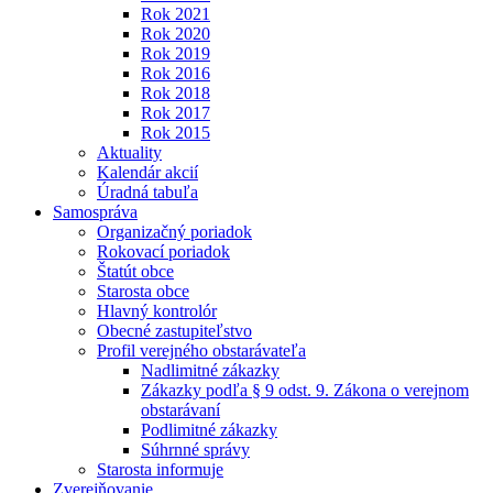
Rok 2021
Rok 2020
Rok 2019
Rok 2016
Rok 2018
Rok 2017
Rok 2015
Aktuality
Kalendár akcií
Úradná tabuľa
Samospráva
Organizačný poriadok
Rokovací poriadok
Štatút obce
Starosta obce
Hlavný kontrolór
Obecné zastupiteľstvo
Profil verejného obstarávateľa
Nadlimitné zákazky
Zákazky podľa § 9 odst. 9. Zákona o verejnom
obstarávaní
Podlimitné zákazky
Súhrnné správy
Starosta informuje
Zverejňovanie