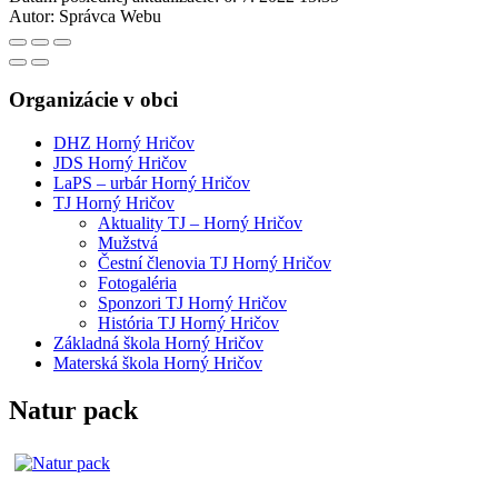
Autor:
Správca Webu
Organizácie v obci
DHZ Horný Hričov
JDS Horný Hričov
LaPS – urbár Horný Hričov
TJ Horný Hričov
Aktuality TJ – Horný Hričov
Mužstvá
Čestní členovia TJ Horný Hričov
Fotogaléria
Sponzori TJ Horný Hričov
História TJ Horný Hričov
Základná škola Horný Hričov
Materská škola Horný Hričov
Natur pack