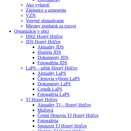
Ako vybaviť
Zápisnice a uznesenia
VZN
Verejné obstarávanie
Miestny poplatok za rozvoj
Organizácie v obci
DHZ Horný Hričov
JDS Horný Hričov
Aktuality JDS
História JDS
Dokumenty JDS
Fotogaléria JDS
LaPS – urbár Horný Hričov
Aktuality LaPS
Členovia výboru LaPS
Dokumenty LaPS
Cenník LaPS
Fotogaléria LaPS
TJ Horný Hričov
Aktuality TJ – Horný Hričov
Mužstvá
Čestní členovia TJ Horný Hričov
Fotogaléria
Sponzori TJ Horný Hričov