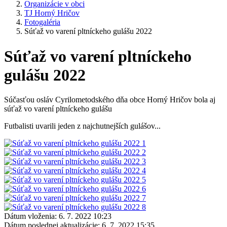
Organizácie v obci
TJ Horný Hričov
Fotogaléria
Súťaž vo varení pltníckeho gulášu 2022
Súťaž vo varení pltníckeho
gulášu 2022
Súčasťou osláv Cyrilometodského dňa obce Horný Hričov bola aj
súťaž vo varení pltníckeho gulášu
Futbalisti uvarili jeden z najchutnejších gulášov...
Dátum vloženia:
6. 7. 2022 10:23
Dátum poslednej aktualizácie:
6. 7. 2022 15:35