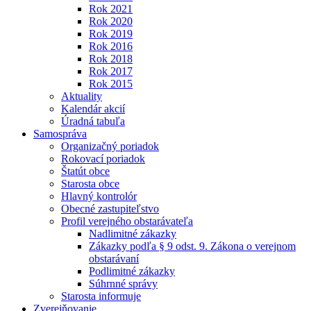
Rok 2021
Rok 2020
Rok 2019
Rok 2016
Rok 2018
Rok 2017
Rok 2015
Aktuality
Kalendár akcií
Úradná tabuľa
Samospráva
Organizačný poriadok
Rokovací poriadok
Štatút obce
Starosta obce
Hlavný kontrolór
Obecné zastupiteľstvo
Profil verejného obstarávateľa
Nadlimitné zákazky
Zákazky podľa § 9 odst. 9. Zákona o verejnom
obstarávaní
Podlimitné zákazky
Súhrnné správy
Starosta informuje
Zverejňovanie