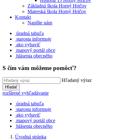
História TJ Horný Hričov
Základná škola Horný Hričov
Materská škola Horný Hričov
Kontakt
Napíšte nám
úradná tabuľa
starosta informuje
ako vybaviť
mapový portál obce
hlásenia obecného
S čím vám môžeme pomôcť?
Hľadaný výraz
Hľadať
rozšírené vyhľadávanie
úradná tabuľa
starosta informuje
ako vybaviť
mapový portál obce
hlásenia obecného
Úvodná stránka