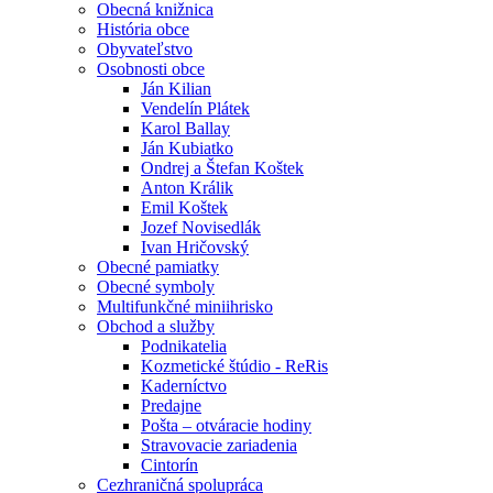
Obecná knižnica
História obce
Obyvateľstvo
Osobnosti obce
Ján Kilian
Vendelín Plátek
Karol Ballay
Ján Kubiatko
Ondrej a Štefan Koštek
Anton Králik
Emil Koštek
Jozef Novisedlák
Ivan Hričovský
Obecné pamiatky
Obecné symboly
Multifunkčné miniihrisko
Obchod a služby
Podnikatelia
Kozmetické štúdio - ReRis
Kaderníctvo
Predajne
Pošta – otváracie hodiny
Stravovacie zariadenia
Cintorín
Cezhraničná spolupráca