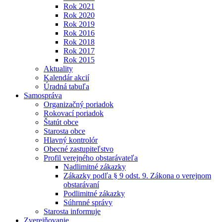
Rok 2021
Rok 2020
Rok 2019
Rok 2016
Rok 2018
Rok 2017
Rok 2015
Aktuality
Kalendár akcií
Úradná tabuľa
Samospráva
Organizačný poriadok
Rokovací poriadok
Štatút obce
Starosta obce
Hlavný kontrolór
Obecné zastupiteľstvo
Profil verejného obstarávateľa
Nadlimitné zákazky
Zákazky podľa § 9 odst. 9. Zákona o verejnom
obstarávaní
Podlimitné zákazky
Súhrnné správy
Starosta informuje
Zverejňovanie