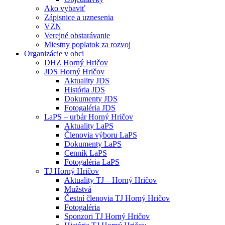
Ako vybaviť
Zápisnice a uznesenia
VZN
Verejné obstarávanie
Miestny poplatok za rozvoj
Organizácie v obci
DHZ Horný Hričov
JDS Horný Hričov
Aktuality JDS
História JDS
Dokumenty JDS
Fotogaléria JDS
LaPS – urbár Horný Hričov
Aktuality LaPS
Členovia výboru LaPS
Dokumenty LaPS
Cenník LaPS
Fotogaléria LaPS
TJ Horný Hričov
Aktuality TJ – Horný Hričov
Mužstvá
Čestní členovia TJ Horný Hričov
Fotogaléria
Sponzori TJ Horný Hričov