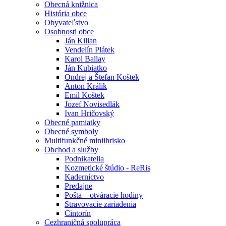
Obecná knižnica
História obce
Obyvateľstvo
Osobnosti obce
Ján Kilian
Vendelín Plátek
Karol Ballay
Ján Kubiatko
Ondrej a Štefan Koštek
Anton Králik
Emil Koštek
Jozef Novisedlák
Ivan Hričovský
Obecné pamiatky
Obecné symboly
Multifunkčné miniihrisko
Obchod a služby
Podnikatelia
Kozmetické štúdio - ReRis
Kaderníctvo
Predajne
Pošta – otváracie hodiny
Stravovacie zariadenia
Cintorín
Cezhraničná spolupráca