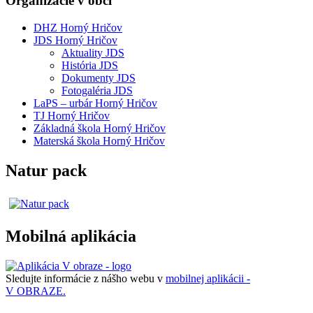
Organizácie v obci
DHZ Horný Hričov
JDS Horný Hričov
Aktuality JDS
História JDS
Dokumenty JDS
Fotogaléria JDS
LaPS – urbár Horný Hričov
TJ Horný Hričov
Základná škola Horný Hričov
Materská škola Horný Hričov
Natur pack
Mobilná aplikácia
Sledujte informácie z nášho webu v
mobilnej aplikácii -
V OBRAZE.