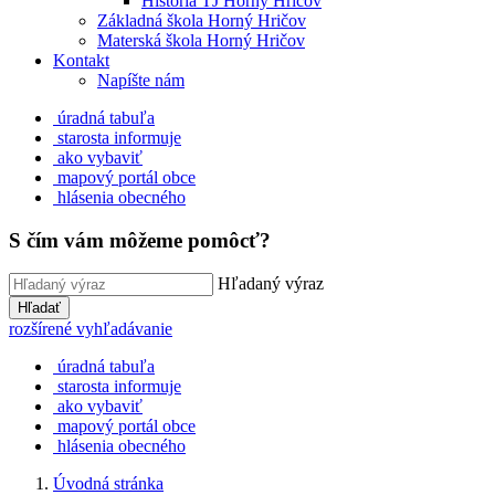
História TJ Horný Hričov
Základná škola Horný Hričov
Materská škola Horný Hričov
Kontakt
Napíšte nám
úradná tabuľa
starosta informuje
ako vybaviť
mapový portál obce
hlásenia obecného
S čím vám môžeme pomôcť?
Hľadaný výraz
Hľadať
rozšírené vyhľadávanie
úradná tabuľa
starosta informuje
ako vybaviť
mapový portál obce
hlásenia obecného
Úvodná stránka