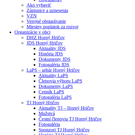
Ako vybaviť
Zápisnice a uznesenia
VZN
Verejné obstarávanie
Miestny poplatok za rozvoj
Organizácie v obci
DHZ Horný Hričov
JDS Horný Hričov
Aktuality JDS
História JDS
Dokumenty JDS
Fotogaléria JDS
LaPS – urbár Horný Hričov
Aktuality LaPS
Členovia výboru LaPS
Dokumenty LaPS
Cenník LaPS
Fotogaléria LaPS
TJ Horný Hričov
Aktuality TJ – Horný Hričov
Mužstvá
Čestní členovia TJ Horný Hričov
Fotogaléria
Sponzori TJ Horný Hričov