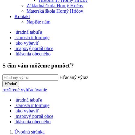
História TJ Horný Hričov
Základná škola Horný Hričov
Materská škola Horný Hričov
Kontakt
Napíšte nám
úradná tabuľa
starosta informuje
ako vybaviť
mapový portál obce
hlásenia obecného
S čím vám môžeme pomôcť?
Hľadaný výraz
Hľadať
rozšírené vyhľadávanie
úradná tabuľa
starosta informuje
ako vybaviť
mapový portál obce
hlásenia obecného
Úvodná stránka