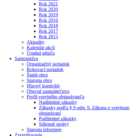
Rok 2021
Rok 2020
Rok 2019
Rok 2016
Rok 2018
Rok 2017
Rok 2015
Aktuality
Kalendár akcií
Úradná tabuľa
Samospráva
Organizačný poriadok
Rokovací poriadok
Štatút obce
Starosta obce
Hlavný kontrolór
Obecné zastupiteľstvo
Profil verejného obstarávateľa
Nadlimitné zákazky
Zákazky podľa § 9 odst. 9. Zákona o verejnom
obstarávaní
Podlimitné zákazky
Súhrnné správy
Starosta informuje
Zverejňovanie