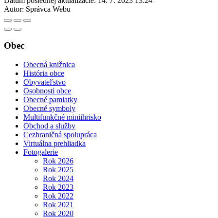
Dátum poslednej aktualizácie:
14. 7. 2023 13:24
Autor:
Správca Webu
Obec
Obecná knižnica
História obce
Obyvateľstvo
Osobnosti obce
Obecné pamiatky
Obecné symboly
Multifunkčné miniihrisko
Obchod a služby
Cezhraničná spolupráca
Virtuálna prehliadka
Fotogalerie
Rok 2026
Rok 2025
Rok 2024
Rok 2023
Rok 2022
Rok 2021
Rok 2020