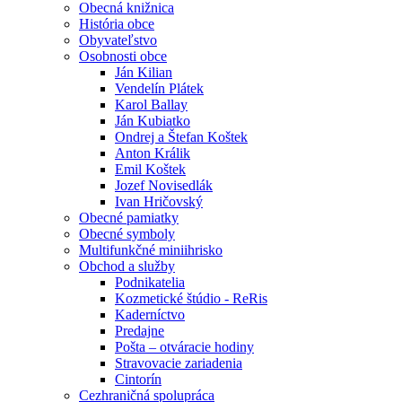
Obecná knižnica
História obce
Obyvateľstvo
Osobnosti obce
Ján Kilian
Vendelín Plátek
Karol Ballay
Ján Kubiatko
Ondrej a Štefan Koštek
Anton Králik
Emil Koštek
Jozef Novisedlák
Ivan Hričovský
Obecné pamiatky
Obecné symboly
Multifunkčné miniihrisko
Obchod a služby
Podnikatelia
Kozmetické štúdio - ReRis
Kaderníctvo
Predajne
Pošta – otváracie hodiny
Stravovacie zariadenia
Cintorín
Cezhraničná spolupráca