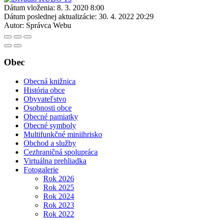
Dátum vloženia:
8. 3. 2020 8:00
Dátum poslednej aktualizácie:
30. 4. 2022 20:29
Autor:
Správca Webu
Obec
Obecná knižnica
História obce
Obyvateľstvo
Osobnosti obce
Obecné pamiatky
Obecné symboly
Multifunkčné miniihrisko
Obchod a služby
Cezhraničná spolupráca
Virtuálna prehliadka
Fotogalerie
Rok 2026
Rok 2025
Rok 2024
Rok 2023
Rok 2022