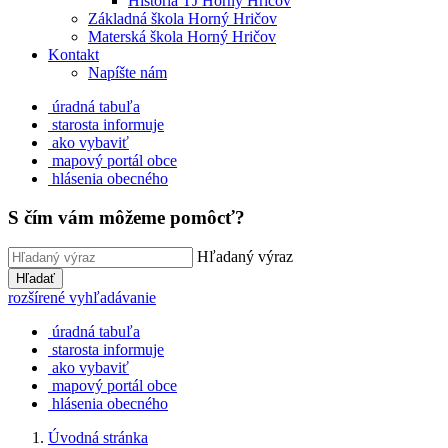
História TJ Horný Hričov
Základná škola Horný Hričov
Materská škola Horný Hričov
Kontakt
Napíšte nám
úradná tabuľa
starosta informuje
ako vybaviť
mapový portál obce
hlásenia obecného
S čím vám môžeme pomôcť?
Hľadaný výraz
Hľadať
rozšírené vyhľadávanie
úradná tabuľa
starosta informuje
ako vybaviť
mapový portál obce
hlásenia obecného
Úvodná stránka