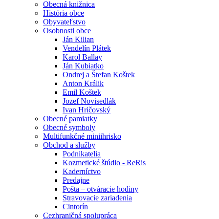
Obecná knižnica
História obce
Obyvateľstvo
Osobnosti obce
Ján Kilian
Vendelín Plátek
Karol Ballay
Ján Kubiatko
Ondrej a Štefan Koštek
Anton Králik
Emil Koštek
Jozef Novisedlák
Ivan Hričovský
Obecné pamiatky
Obecné symboly
Multifunkčné miniihrisko
Obchod a služby
Podnikatelia
Kozmetické štúdio - ReRis
Kaderníctvo
Predajne
Pošta – otváracie hodiny
Stravovacie zariadenia
Cintorín
Cezhraničná spolupráca