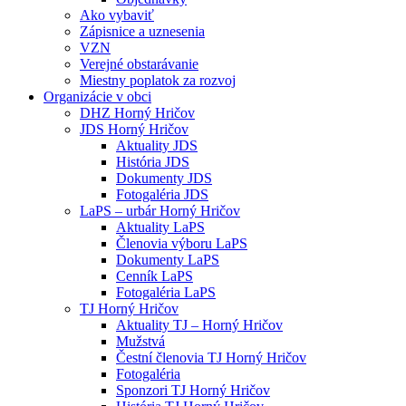
Ako vybaviť
Zápisnice a uznesenia
VZN
Verejné obstarávanie
Miestny poplatok za rozvoj
Organizácie v obci
DHZ Horný Hričov
JDS Horný Hričov
Aktuality JDS
História JDS
Dokumenty JDS
Fotogaléria JDS
LaPS – urbár Horný Hričov
Aktuality LaPS
Členovia výboru LaPS
Dokumenty LaPS
Cenník LaPS
Fotogaléria LaPS
TJ Horný Hričov
Aktuality TJ – Horný Hričov
Mužstvá
Čestní členovia TJ Horný Hričov
Fotogaléria
Sponzori TJ Horný Hričov