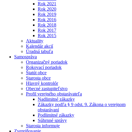
Rok 2021
Rok 2020
Rok 2019
Rok 2016
Rok 2018
Rok 2017
Rok 2015
Aktuality
Kalendár akcií
Úradná tabuľa
Samospráva
Organizačný poriadok
Rokovací poriadok
Štatút obce
Starosta obce
Hlavný kontrolór
Obecné zastupiteľstvo
Profil verejného obstarávateľa
Nadlimitné zákazky
Zákazky podľa § 9 odst. 9. Zákona o verejnom
obstarávaní
Podlimitné zákazky
Súhrnné správy
Starosta informuje
Zverejňovanie